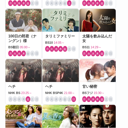
月
火
水
木
金
土
日
月
火
水
木
金
土
日
月
火
水
木
金
土
日
100日の郎君（ナ
タリミファミリー
太陽を飲み込んだ
ングン）様
女
BS10
14:05～
BS朝日
05:00～
BS11
14:29～
月
火
水
木
金
土
日
月
火
水
木
金
土
日
月
火
水
木
金
土
日
ヘチ
ヘチ
甘い秘密
NHK BS
23:25～
NHK BSP4K
21:00～
BSフジ
15:30～
月
火
水
木
金
土
日
月
火
水
木
金
土
日
月
火
水
木
金
土
日