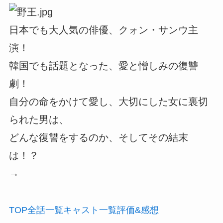
日本でも大人気の俳優、クォン・サンウ主
演！
韓国でも話題となった、愛と憎しみの復讐
劇！
自分の命をかけて愛し、大切にした女に裏切
られた男は、
どんな復讐をするのか、そしてその結末
は！？
→
TOP
全話
一覧
キャスト
一覧
評価
&感想