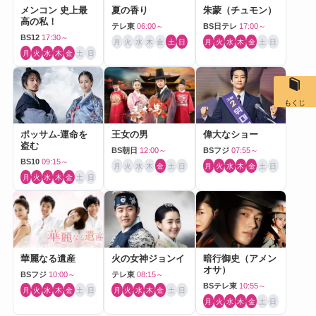
メンコン 史上最
夏の香り
朱蒙（チュモン）
高の私！
テレ東
06:00～
BS日テレ
17:00～
BS12
17:30～
月
火
水
木
金
土
日
月
火
水
木
金
土
日
月
火
水
木
金
土
日
もくじ
ポッサム-運命を
王女の男
偉大なショー
盗む
BS朝日
12:00～
BSフジ
07:55～
BS10
09:15～
月
火
水
木
金
土
日
月
火
水
木
金
土
日
月
火
水
木
金
土
日
華麗なる遺産
火の女神ジョンイ
暗行御史（アメン
オサ）
BSフジ
10:00～
テレ東
08:15～
BSテレ東
10:55～
月
火
水
木
金
土
日
月
火
水
木
金
土
日
月
火
水
木
金
土
日