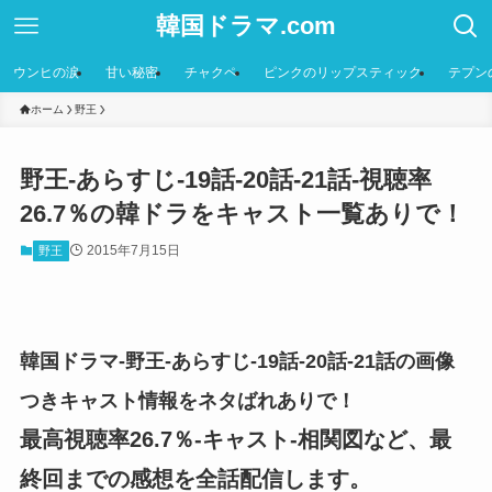
韓国ドラマ.com
ウンヒの涙
甘い秘密
チャクペ
ピンクのリップスティック
テプン
ホーム
野王
野王-あらすじ-19話-20話-21話-視聴率
26.7％の韓ドラをキャスト一覧ありで！
2015年7月15日
野王
韓国ドラマ-野王-あらすじ-19話-20話-21話の画像
つきキャスト情報をネタばれありで！
最高視聴率26.7％-キャスト-相関図など、最
終回までの感想を全話配信します。