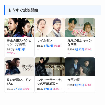
もうすぐ放映開始
帝王の娘スベクヒ
サイムダン
九尾の狐とキケン
ャン（守百香）
な同居
BS10
8月17日
09:15
BSフジ
8月12日
～
BS10
8月20日
17:00
07:55～
～
良いが悪い、ドン
スティーラー～七
女王の家
ジェ
つの朝鮮通宝～
BS10
9月23日
17:00
BS12
9月5日
13:00～
BS12
9月6日
26:00～
～