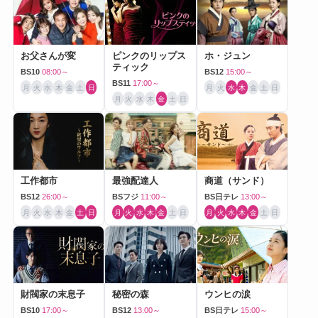
お父さんが変
ピンクのリップス
ホ・ジュン
ティック
BS10
08:00～
BS12
15:00～
BS11
17:00～
月
火
水
木
金
土
日
月
火
水
木
金
土
日
月
火
水
木
金
土
日
工作都市
最強配達人
商道（サンド）
BS12
26:00～
BSフジ
11:00～
BS日テレ
13:00～
月
火
水
木
金
土
日
月
火
水
木
金
土
日
月
火
水
木
金
土
日
財閥家の末息子
秘密の森
ウンヒの涙
BS10
17:00～
BS12
13:00～
BS日テレ
15:00～