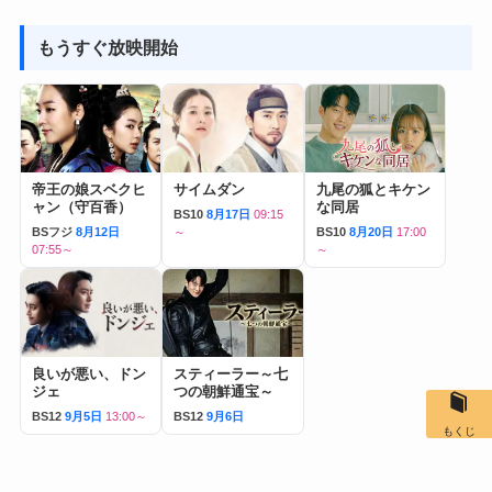
もうすぐ放映開始
帝王の娘スベクヒ
サイムダン
九尾の狐とキケン
ャン（守百香）
な同居
BS10
8月17日
09:15
BSフジ
8月12日
～
BS10
8月20日
17:00
07:55～
～
良いが悪い、ドン
スティーラー～七
ジェ
つの朝鮮通宝～
BS12
9月5日
13:00～
BS12
9月6日
もくじ