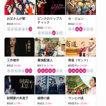
お父さんが変
ピンクのリップス
ホ・ジュン
ティック
BS10
08:00～
BS12
15:00～
BS11
17:00～
月
火
水
木
金
土
日
月
火
水
木
金
土
日
月
火
水
木
金
土
日
工作都市
最強配達人
商道（サンド）
BS12
26:00～
BSフジ
11:00～
BS日テレ
13:00～
月
火
水
木
金
土
日
月
火
水
木
金
土
日
月
火
水
木
金
土
日
財閥家の末息子
秘密の森
ウンヒの涙
BS10
17:00～
BS12
13:00～
BS日テレ
15:00～