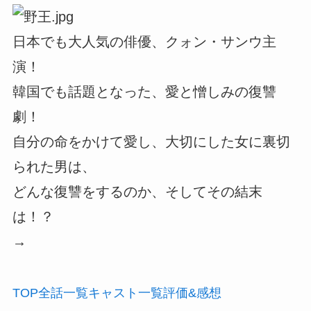
日本でも大人気の俳優、クォン・サンウ主
演！
韓国でも話題となった、愛と憎しみの復讐
劇！
自分の命をかけて愛し、大切にした女に裏切
られた男は、
どんな復讐をするのか、そしてその結末
は！？
→
TOP
全話
一覧
キャスト
一覧
評価
&感想