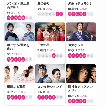
メンコン 史上最
夏の香り
朱蒙（チュモン）
高の私！
テレ東
06:00～
BS日テレ
17:00～
BS12
17:30～
月
火
水
木
金
土
日
月
火
水
木
金
土
日
月
火
水
木
金
土
日
ポッサム-運命を
王女の男
偉大なショー
盗む
BS朝日
12:00～
BSフジ
07:55～
BS10
09:15～
月
火
水
木
金
土
日
月
火
水
木
金
土
日
月
火
水
木
金
土
日
華麗なる遺産
火の女神ジョンイ
暗行御史（アメン
オサ）
BSフジ
10:00～
テレ東
08:15～
BSテレ東
10:55～
月
火
水
木
金
土
日
月
火
水
木
金
土
日
月
火
水
木
金
土
日