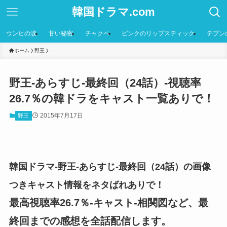
韓国ドラマ.com
ウンヒの涙
甘い秘密
チャクペ
ピンクのリップスティック
テプン
ホーム
野王
野王-あらすじ-最終回（24話）-視聴率
26.7％の韓ドラをキャスト一覧ありで！
2015年7月17日
野王
韓国ドラマ-野王-あらすじ-最終回（24話）の画像
つきキャスト情報をネタばれありで！
最高視聴率26.7％-キャスト-相関図など、最
終回までの感想を全話配信します。