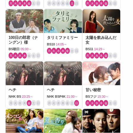
月
火
水
木
金
土
日
月
火
水
木
金
土
日
月
火
水
木
金
土
日
100日の郎君（ナ
タリミファミリー
太陽を飲み込んだ
ングン）様
女
BS10
14:05～
BS朝日
05:00～
BS11
14:29～
月
火
水
木
金
土
日
月
火
水
木
金
土
日
月
火
水
木
金
土
日
ヘチ
ヘチ
甘い秘密
NHK BS
23:25～
NHK BSP4K
21:00～
BSフジ
15:30～
月
火
水
木
金
土
日
月
火
水
木
金
土
日
月
火
水
木
金
土
日