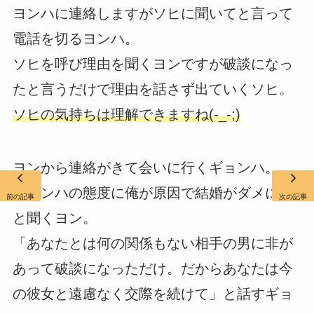
ヨンハに連絡しますがソヒに聞いてと言って
電話を切るヨンハ。
ソヒを呼び理由を聞くヨンですが破談になっ
たと言うだけで理由を話さず出ていくソヒ。
ソヒの気持ちは理解できますね(-_-;)
ヨンから連絡がきて会いに行くギョンハ。
ギョンハの態度に俺が原因で結婚がダメに？
前の記事
次の記事
と聞くヨン。
「あなたとは何の関係もない相手の男に非が
あって破談になっただけ。だからあなたは今
の彼女と遠慮なく交際を続けて」と話すギョ