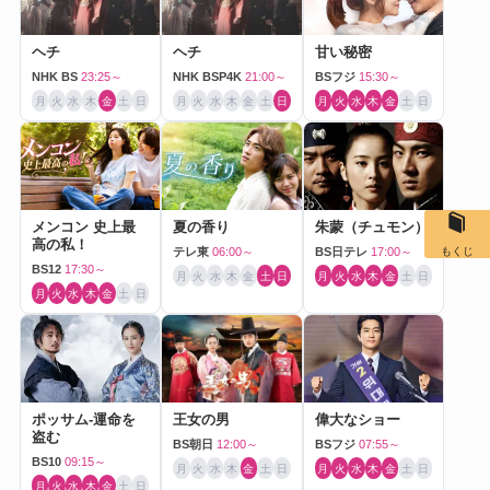
ヘチ
ヘチ
甘い秘密
NHK BS
23:25～
NHK BSP4K
21:00～
BSフジ
15:30～
月
火
水
木
金
土
日
月
火
水
木
金
土
日
月
火
水
木
金
土
日
メンコン 史上最
夏の香り
朱蒙（チュモン）
高の私！
もくじ
テレ東
06:00～
BS日テレ
17:00～
BS12
17:30～
月
火
水
木
金
土
日
月
火
水
木
金
土
日
月
火
水
木
金
土
日
ポッサム-運命を
王女の男
偉大なショー
盗む
BS朝日
12:00～
BSフジ
07:55～
BS10
09:15～
月
火
水
木
金
土
日
月
火
水
木
金
土
日
月
火
水
木
金
土
日