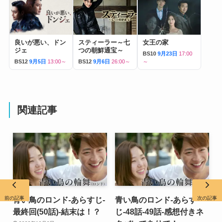
良いが悪い、ドン
スティーラー～七
女王の家
ジェ
つの朝鮮通宝～
BS10
9月23日
17:00
BS12
9月5日
13:00～
BS12
9月6日
26:00～
～
関連記事
前の記事
次の記事
青い鳥のロンド-あらすじ-
青い鳥のロンド-あらす
最終回(50話)-結末は！？
じ-48話-49話-感想付きネ