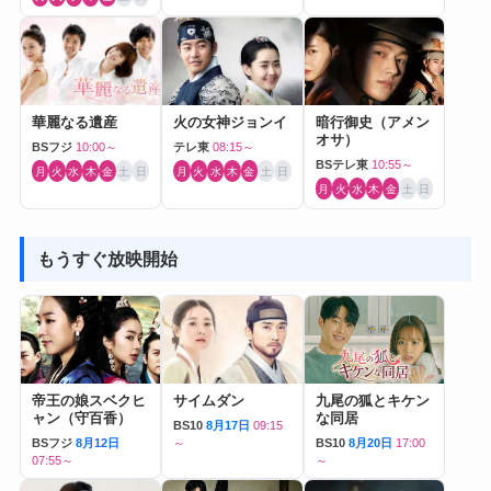
華麗なる遺産
火の女神ジョンイ
暗行御史（アメン
オサ）
BSフジ
10:00～
テレ東
08:15～
BSテレ東
10:55～
月
火
水
木
金
土
日
月
火
水
木
金
土
日
月
火
水
木
金
土
日
もうすぐ放映開始
帝王の娘スベクヒ
サイムダン
九尾の狐とキケン
ャン（守百香）
な同居
BS10
8月17日
09:15
BSフジ
8月12日
～
BS10
8月20日
17:00
07:55～
～