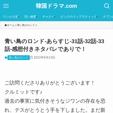
韓国ドラマ.com
ウンヒの涙
甘い秘密
チャクペ
ピンクのリップスティック
テプン
ホーム
青い鳥のロンド
青い鳥のロンド-あらすじ-31話-32話-33
話-感想付きネタバレでありで！
2022年9月13日
青い鳥のロンド
ご訪問くださりありがとうございます！
クルミットです♪
過去の事実に気付きそうなジワンの存在を恐
れ、テスがとうとう手を下しました。まだ新