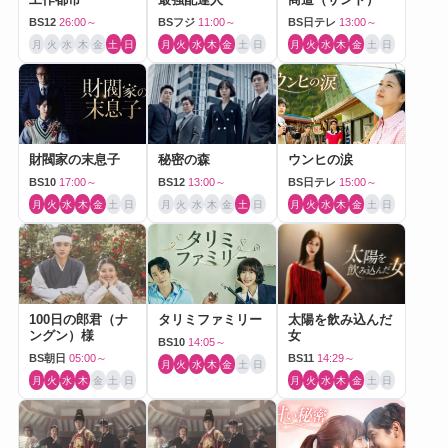
BS12
26:00～
BSフジ
11:00～
BS日テレ
13:00～
月
火
水
木
金
土
日
月
火
水
木
金
土
日
月
火
水
木
金
土
日
財閥家の末息子
秘密の森
ウンヒの涙
BS10
17:00～
BS12
13:00～
BS日テレ
15:00～
月
火
水
木
金
土
日
月
火
水
木
金
土
日
月
火
水
木
金
土
日
100日の郎君（ナ
タリミファミリー
太陽を飲み込んだ
ングン）様
女
BS10
14:05～
BS朝日
05:00～
BS11
14:29～
月
火
水
木
金
土
日
月
火
水
木
金
土
日
月
火
水
木
金
土
日