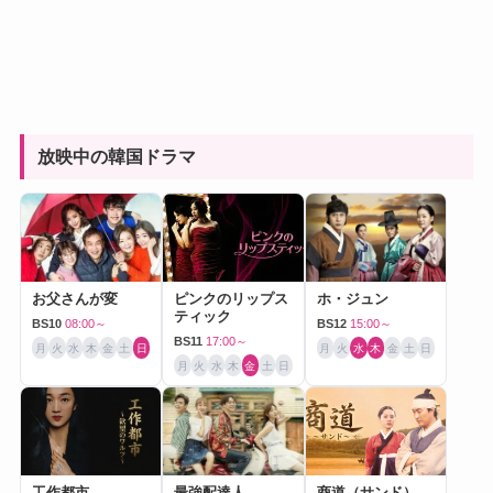
放映中の韓国ドラマ
お父さんが変
ピンクのリップス
ホ・ジュン
ティック
BS10
08:00～
BS12
15:00～
BS11
17:00～
月
火
水
木
金
土
日
月
火
水
木
金
土
日
月
火
水
木
金
土
日
工作都市
最強配達人
商道（サンド）