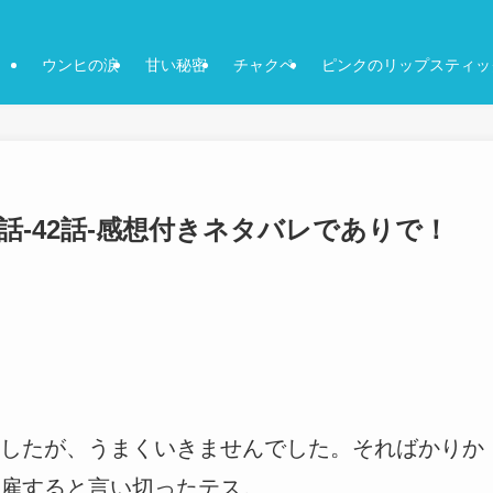
ウンヒの涙
甘い秘密
チャクペ
ピンクのリップスティッ
1話-42話-感想付きネタバレでありで！
したが、うまくいきませんでした。そればかりか
雇すると言い切ったテス。