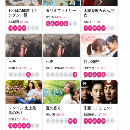
100日の郎君（ナ
タリミファミリー
太陽を飲み込んだ
ングン）様
女
BS10
14:05～
BS朝日
05:00～
BS11
14:29～
月
火
水
木
金
土
日
月
火
水
木
金
土
日
月
火
水
木
金
土
日
ヘチ
ヘチ
甘い秘密
NHK BS
23:25～
NHK BSP4K
21:00～
BSフジ
15:30～
月
火
水
木
金
土
日
月
火
水
木
金
土
日
月
火
水
木
金
土
日
メンコン 史上最
夏の香り
朱蒙（チュモン）
高の私！
テレ東
06:00～
BS日テレ
17:00～
BS12
17:30～
月
火
水
木
金
土
日
月
火
水
木
金
土
日
月
火
水
木
金
土
日