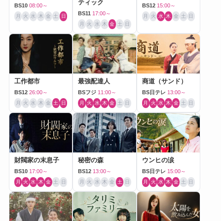
ティック
BS10
08:00～
BS12
15:00～
BS11
17:00～
月
火
水
木
金
土
日
月
火
水
木
金
土
日
月
火
水
木
金
土
日
工作都市
最強配達人
商道（サンド）
BS12
26:00～
BSフジ
11:00～
BS日テレ
13:00～
月
火
水
木
金
土
日
月
火
水
木
金
土
日
月
火
水
木
金
土
日
財閥家の末息子
秘密の森
ウンヒの涙
BS10
17:00～
BS12
13:00～
BS日テレ
15:00～
月
火
水
木
金
土
日
月
火
水
木
金
土
日
月
火
水
木
金
土
日