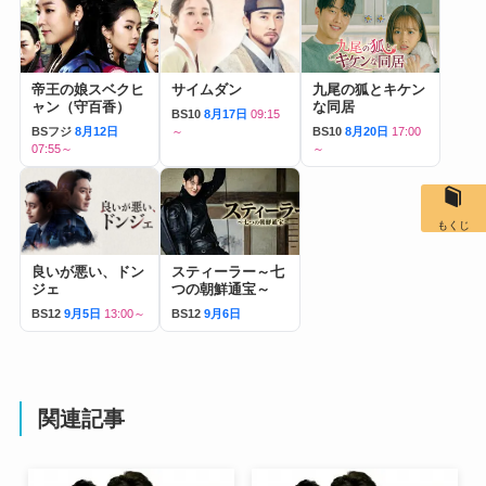
帝王の娘スベクヒ
サイムダン
九尾の狐とキケン
ャン（守百香）
な同居
BS10
8月17日
09:15
BSフジ
8月12日
～
BS10
8月20日
17:00
07:55～
～
もくじ
良いが悪い、ドン
スティーラー～七
ジェ
つの朝鮮通宝～
BS12
9月5日
13:00～
BS12
9月6日
関連記事