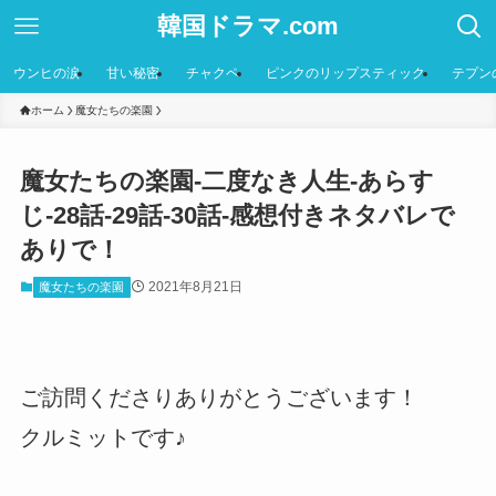
韓国ドラマ.com
ウンヒの涙
甘い秘密
チャクペ
ピンクのリップスティック
テプン
ホーム
魔女たちの楽園
魔女たちの楽園-二度なき人生-あらす
じ-28話-29話-30話-感想付きネタバレで
ありで！
2021年8月21日
魔女たちの楽園
ご訪問くださりありがとうございます！
クルミットです♪