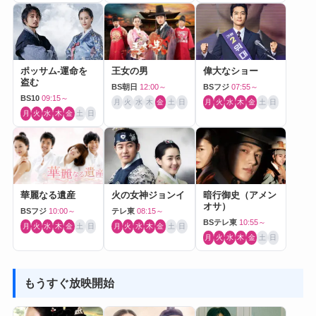
ポッサム-運命を
王女の男
偉大なショー
盗む
BS朝日
12:00～
BSフジ
07:55～
BS10
09:15～
月
火
水
木
金
土
日
月
火
水
木
金
土
日
月
火
水
木
金
土
日
華麗なる遺産
火の女神ジョンイ
暗行御史（アメン
オサ）
BSフジ
10:00～
テレ東
08:15～
BSテレ東
10:55～
月
火
水
木
金
土
日
月
火
水
木
金
土
日
月
火
水
木
金
土
日
もうすぐ放映開始