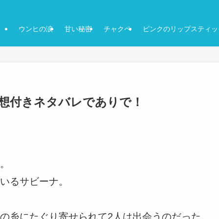
ウンヒの涙
甘い秘密
チャクペ
ピンクのリップスティッ
話-感想付きネタバレでありで！
。
いるサビーナ。
の糸にたぐり寄せられて2人は出会うのだった。