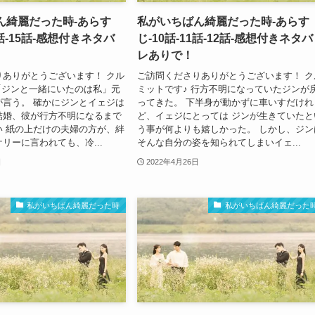
ん綺麗だった時-あらす
私がいちばん綺麗だった時-あらす
4話-15話-感想付きネタバ
じ-10話-11話-12話-感想付きネタバ
レありで！
りありがとうございます！ クル
ご訪問くださりありがとうございます！ ク
「ジンと一緒にいたのは私」元
ミットです♪ 行方不明になっていたジンが
が言う。 確かにジンとイェジは
ってきた。 下半身が動かずに車いすだけれ
結婚、彼が行方不明になるまで
ど、イェジにとっては ジンが生きていたと
い 紙の上だけの夫婦の方が、絆
う事が何よりも嬉しかった。 しかし、ジン
リーに言われても、冷...
そんな自分の姿を知られてしまいイェ...
日
2022年4月26日
私がいちばん綺麗だった時
私がいちばん綺麗だった