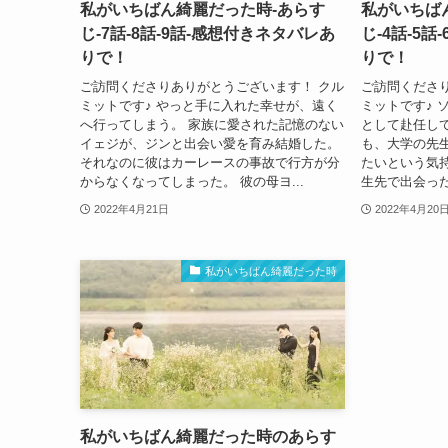
私がいちばん綺麗だった時-あらす
私がいちば
じ-7話-8話-9話-感想付きネタバレあ
じ-4話-5
りで！
りで！
ご訪問くださりありがとうございます！ クル
ご訪問くださ
ミットです♪ やっと手に入れた幸せが、遠く
ミットです♪ 
へ行ってしまう。 家族に愛された記憶のない
として赴任し
イェジが、ジンと出会い愛を育み結婚した。
も、大学の先
それなのに彼はカーレースの事故で行方が分
たいという気
からなくなってしまった。 彼の母ヨ...
生先で出会った
2022年4月21日
2022年4月20
私がいちばん綺麗だった時
私がいちばん綺麗だった時のあらす