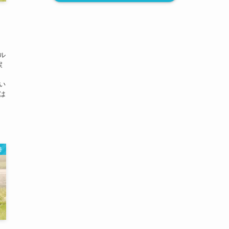
ル
戻
い
は
時