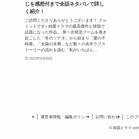
じを感想付きで全話ネタバレで詳し
く紹介！
ご訪問くださりありがとうございます！ クル
ミットです♪ 純愛ドラマの最高傑作と韓国で
話題になった作品。 第一次韓流ブームを巻き
起こした「冬のソナタ」から始まり「愛の不
時着」「太陽の末裔」など数々の名作ラブス
トーリーの流れを汲む「私がいちばん...
2022年4月20日
運営者情報・編集ポリシー
お問い合わせ
このブ
©
韓国ドラマ.com