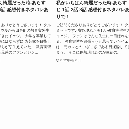
ん綺麗だった時-あらす
私がいちばん綺麗だった時-あらす
話-6話-感想付きネタバレあ
じ-1話-2話-3話-感想付きネタバレ
りで！
りありがとうございます！ クル
ご訪問くださりありがとうございます！ ク
ソウルから田舎町の教育実習生
ミットです♪ 突然現れた美しい教育実習生
てきたイェジ。 大学を卒業して
イェジ。 ファンはそんな先生に一目ぼれを
生にはならずに 陶芸家を目指し
る。 教育実習を頑張ろうと思っていたイェ
持ちが芽生えていた。 教育実習
は、元カレとのいざこざである日泥酔して
兄弟のファンとジン...
まう。 そこに偶然現れたのが生徒の...
日
2022年4月20日