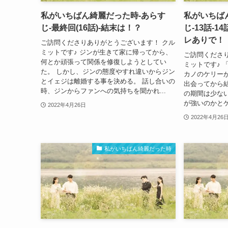
私がいちばん綺麗だった時-あらす
私がいちば
じ-最終回(16話)-結末は！？
じ-13話-1
レありで！
ご訪問くださりありがとうございます！ クル
ミットです♪ ジンが生きて家に帰ってから、
ご訪問くださ
何とか頑張って関係を修復しようとしてい
ミットです♪ 
た。 しかし、ジンの態度やすれ違いからジン
カノのケリー
とイェジは離婚する事を決める。 話し合いの
出会ってから
時、ジンからファンへの気持ちを聞かれ...
の期間は少な
が強いのかとケ
2022年4月26日
2022年4月26
私がいちばん綺麗だった時