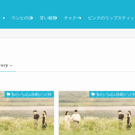
ウンヒの涙
甘い秘密
チャクペ
ピンクのリップスティッ
gory –
私がいちばん綺麗だった時
私がいちばん綺麗だった