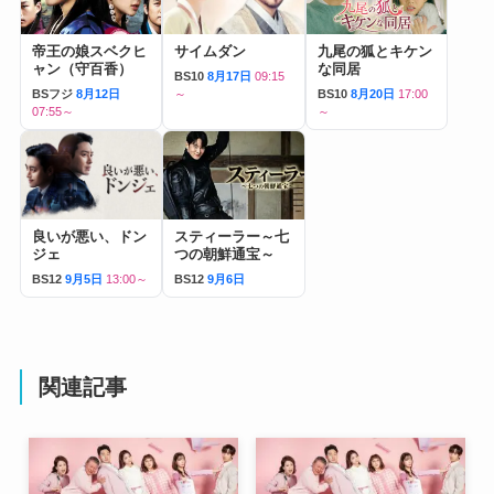
帝王の娘スベクヒ
サイムダン
九尾の狐とキケン
ャン（守百香）
な同居
BS10
8月17日
09:15
BSフジ
8月12日
～
BS10
8月20日
17:00
07:55～
～
良いが悪い、ドン
スティーラー～七
ジェ
つの朝鮮通宝～
BS12
9月5日
13:00～
BS12
9月6日
関連記事