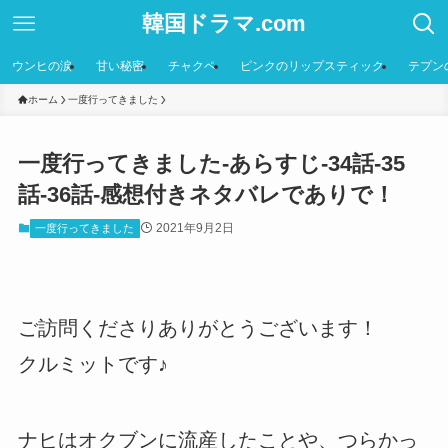
韓国ドラマ.com
ウンヒの涙
甘い秘密
チャクペ
ピンクのリップスティック
テプン
ホーム
一度行ってきました
一度行ってきました-あらすじ-34話-35
話-36話-感想付きネタバレでありで！
2021年9月2日
一度行ってきました
ご訪問くださりありがとうございます！
クルミットです♪
ナヒはオクブンに流産したことや、つらかっ