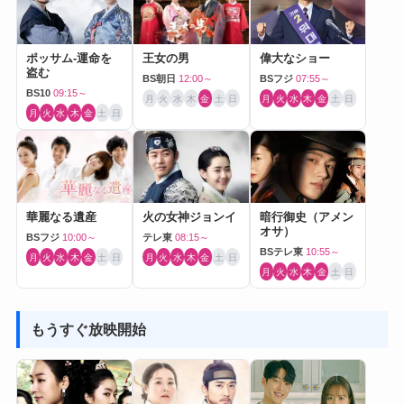
ポッサム-運命を
王女の男
偉大なショー
盗む
BS朝日
12:00～
BSフジ
07:55～
BS10
09:15～
月
火
水
木
金
土
日
月
火
水
木
金
土
日
月
火
水
木
金
土
日
華麗なる遺産
火の女神ジョンイ
暗行御史（アメン
オサ）
BSフジ
10:00～
テレ東
08:15～
BSテレ東
10:55～
月
火
水
木
金
土
日
月
火
水
木
金
土
日
月
火
水
木
金
土
日
もうすぐ放映開始