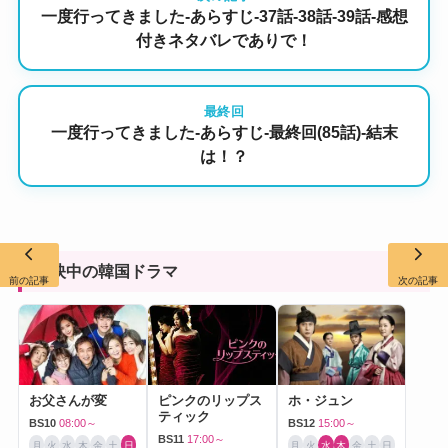
一度行ってきました-あらすじ-37話-38話-39話-感想
付きネタバレでありで！
最終回
一度行ってきました-あらすじ-最終回(85話)-結末
は！？
放映中の韓国ドラマ
前の記事
次の記事
お父さんが変
ピンクのリップス
ホ・ジュン
ティック
BS10
08:00～
BS12
15:00～
BS11
17:00～
月
火
水
木
金
土
日
月
火
水
木
金
土
日