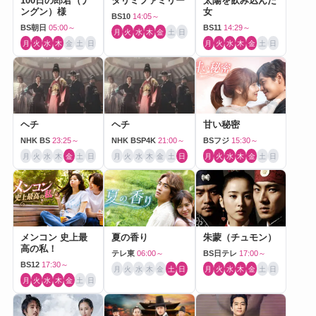
100日の郎君（ナ
タリミファミリー
太陽を飲み込んだ
ングン）様
女
BS10
14:05～
BS朝日
05:00～
BS11
14:29～
月
火
水
木
金
土
日
月
火
水
木
金
土
日
月
火
水
木
金
土
日
ヘチ
ヘチ
甘い秘密
NHK BS
23:25～
NHK BSP4K
21:00～
BSフジ
15:30～
月
火
水
木
金
土
日
月
火
水
木
金
土
日
月
火
水
木
金
土
日
メンコン 史上最
夏の香り
朱蒙（チュモン）
高の私！
テレ東
06:00～
BS日テレ
17:00～
BS12
17:30～
月
火
水
木
金
土
日
月
火
水
木
金
土
日
月
火
水
木
金
土
日