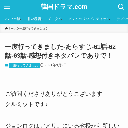
韓国ドラマ.com
ウンヒの涙
甘い秘密
チャクペ
ピンクのリップスティック
テプン
ホーム
一度行ってきました
一度行ってきました-あらすじ-61話-62
話-63話-感想付きネタバレでありで！
2021年9月2日
一度行ってきました
ご訪問くださりありがとうございます！
クルミットです♪
ジョンロクはアメリカにいる教授から新しい