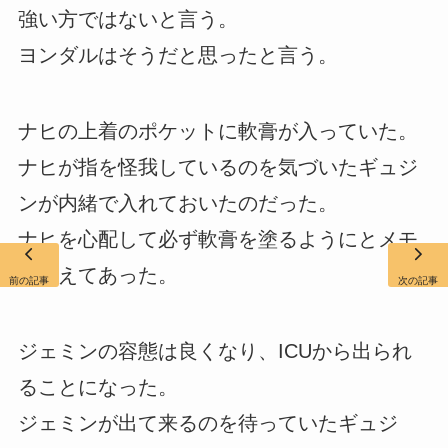
強い方ではないと言う。
ヨンダルはそうだと思ったと言う。
ナヒの上着のポケットに軟膏が入っていた。
ナヒが指を怪我しているのを気づいたギュジ
ンが内緒で入れておいたのだった。
ナヒを心配して必ず軟膏を塗るようにとメモ
が添えてあった。
前の記事
次の記事
ジェミンの容態は良くなり、ICUから出られ
ることになった。
ジェミンが出て来るのを待っていたギュジ