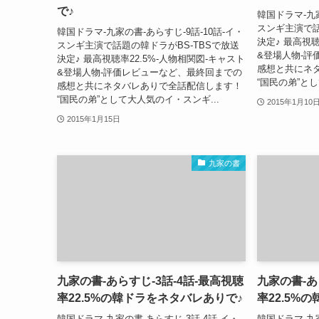
で♪
韓国ドラマ-九家
スンギ主演で話
韓国ドラマ-九家の書-あらすじ-9話-10話-イ・
決定♪ 最高視聴
スンギ主演で話題の韓ドラがBS-TBSで放送
&登場人物-評
決定♪ 最高視聴率22.5%-人物相関図-キャスト
感想と共にネ
&登場人物-評価レビューなど、最終回までの
“国民の弟”と
感想と共にネタバレありで全話配信します！
“国民の弟”として大人気のイ・スンギ...
2015年1月10
2015年1月15日
九家の書
九家の書-あらすじ-3話-4話-最高視聴
九家の書-あ
率22.5%の韓ドラをネタバレありで♪
率22.5%
韓国ドラマ-九家の書-あらすじ-3話-4話-イ・
韓国ドラマ-九家