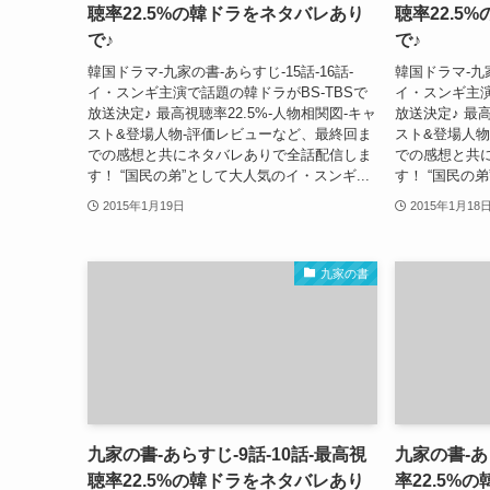
聴率22.5%の韓ドラをネタバレあり
聴率22.5
で♪
で♪
韓国ドラマ-九家の書-あらすじ-15話-16話-
韓国ドラマ-九家
イ・スンギ主演で話題の韓ドラがBS-TBSで
イ・スンギ主演
放送決定♪ 最高視聴率22.5%-人物相関図-キャ
放送決定♪ 最高
スト&登場人物-評価レビューなど、最終回ま
スト&登場人物
での感想と共にネタバレありで全話配信しま
での感想と共
す！ “国民の弟”として大人気のイ・スンギ...
す！ “国民の弟
2015年1月19日
2015年1月18
九家の書
九家の書-あらすじ-9話-10話-最高視
九家の書-あ
聴率22.5%の韓ドラをネタバレあり
率22.5%