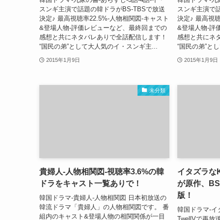
スンギ主演で話題の韓ドラがBS-TBSで放送
スンギ主演で話
決定♪ 最高視聴率22.5%-人物相関図-キャスト
決定♪ 最高視聴
&登場人物-評価レビューなど、最終回までの
&登場人物-評
感想と共にネタバレありで全話配信します！
感想と共にネ
“国民の弟”として大人気のイ・スンギ主...
“国民の弟”と
2015年1月9日
2015年1月9日
未分類
貴婦人-人物相関図-視聴率3.6%の韓
イタズラなK
ドラをキャスト一覧ありで！
が原作、B
版！
韓国ドラマ-貴婦人-人物相関図 日本初放送の
韓流ドラマ「貴婦人」の人物相関図です。 番
韓国ドラマ-イタ
組内のキャスト&登場人物の相関関係が一目
TwellVで