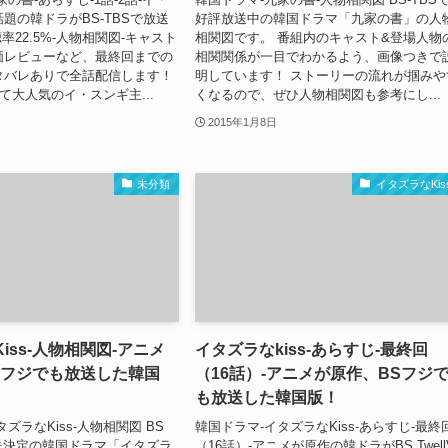
題の韓ドラがBS-TBSで放送
好評放送中の韓国ドラマ「九家の書」の人
率22.5%-人物相関図-キャスト
相関図です。 番組内のキャスト&登場人物
価レビューなど、最終回までの
相関関係が一目でわかるよう、画像つきで
タバレありで全話配信します！
明しています！ ストーリーの流れが掴みや
して大人気のイ・スンギ主...
くなるので、ぜひ人物相関図も参考にし...
2015年1月8日
未分類
イタズラなKis
iss-人物相関図-アニメ
イタズラなkiss-あらすじ-最終回
Sフジでも放送した韓国
（16話）-アニメが原作、BSフジ
も放送した韓国版！
ズラなKiss-人物相関図 BS
韓国ドラマ-イタズラなKiss-あらすじ-最終
再放送決定の韓国ドラマ「イタズラ
（16話）-アニメが原作の韓ドラがBS Twell