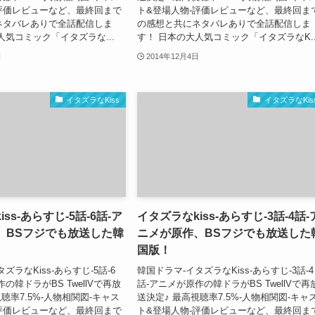
評価レビューなど、最終回まで
ト&登場人物-評価レビューなど、最終回ま
ネタバレありで全話配信しま
の感想と共にネタバレありで全話配信しま
人気コミック「イタズラな...
す！ 日本の大人気コミック「イタズラなK..
日
2014年12月4日
イタズラなKiss
イタズラなKis
ss-あらすじ-5話-6話-ア
イタズラなkiss-あらすじ-3話-4話-
、BSフジでも放送した韓
ニメが原作、BSフジでも放送した
国版！
ズラなKiss-あらすじ-5話-6
韓国ドラマ-イタズラなKiss-あらすじ-3話-4
の韓ドラがBS TwellVで再放
話-アニメが原作の韓ドラがBS TwellVで再
聴率7.5%-人物相関図-キャス
送決定♪ 最高視聴率7.5%-人物相関図-キャ
評価レビューなど、最終回まで
ト&登場人物-評価レビューなど、最終回ま