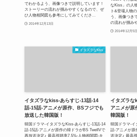
でわかるよう、画像つきで説明しています！
なKiss」の
ストーリーの流れが掴みやすくなるので、ぜ
ト&登場人物
ひ人物相関図も参考にしてみてくださ...
う、画像つき
の流れが掴みや
2014年12月13日
2014年12月5
イタズラなKiss
イタズラなkiss-あらすじ-13話-14
イタズラなki
話-15話-アニメが原作、BSフジでも
アニメが原
放送した韓国版！
韓国版！
韓国ドラマ-イタズラなKiss-あらすじ-13話-14
韓国ドラマ-イタ
話-15話-アニメが原作の韓ドラがBS TwellVで
話-アニメが原作
再放送決定♪ 最高視聴率7.5%-人物相関図-キ
送決定♪ 最高視