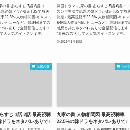
の書-あらすじ-7話-8話-イ・
韓国ドラマ-九家の書-あらすじ-5話-6話-イ
題の韓ドラがBS-TBSで放送
スンギ主演で話題の韓ドラがBS-TBSで放
率22.5%-人物相関図-キャスト
決定♪ 最高視聴率22.5%-人物相関図-キャ
価レビューなど、最終回までの
&登場人物-評価レビューなど、最終回まで
タバレありで全話配信します！
感想と共にネタバレありで全話配信します
して大人気のイ・スンギ主...
“国民の弟”として大人気のイ・スンギ主...
日
2015年1月10日
九家の書
未分
らすじ-1話-2話-最高視聴
九家の書-人物相関図-最高視聴率
の韓ドラをネタバレありで♪
22.5%の韓ドラをネタバレありで♪
の書-あらすじ-1話-2話-イ・
韓国ドラマ-九家の書-人物相関図 BS-TBS