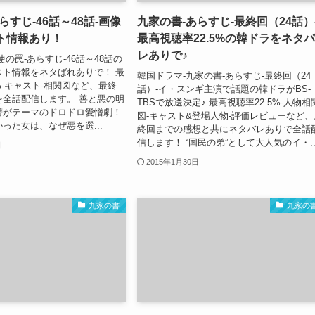
らすじ-46話～48話-画像
九家の書-あらすじ-最終回（24話）
ト情報あり！
最高視聴率22.5%の韓ドラをネタバ
レありで♪
使の罠-あらすじ-46話～48話の
スト情報をネタばれありで！ 最
韓国ドラマ-九家の書-あらすじ-最終回（24
1%-キャスト-相関図など、最終
話）-イ・スンギ主演で話題の韓ドラがBS-
を全話配信します。 善と悪の明
TBSで放送決定♪ 最高視聴率22.5%-人物相
讐がテーマのドロドロ愛憎劇！
図-キャスト&登場人物-評価レビューなど、
った女は、なぜ悪を選...
終回までの感想と共にネタバレありで全話
信します！ “国民の弟”として大人気のイ・..
日
2015年1月30日
九家の書
九家の