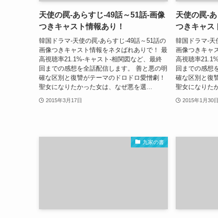
天使の罠-あらすじ-49話～51話-画像
天使の罠-あ
つきキャスト情報あり！
つきキャス
韓国ドラマ-天使の罠-あらすじ-49話～51話の
韓国ドラマ-天
画像つきキャスト情報をネタばれありで！ 最
画像つきキャ
高視聴率21.1%-キャスト-相関図など、最終
高視聴率21.
回までの感想を全話配信します。 善と悪の明
回までの感想
確な区別と復讐がテーマのドロドロ愛憎劇！
確な区別と復
聖女になりたかった女は、なぜ悪を選...
聖女になりたか
2015年3月17日
2015年1月30
九家の書