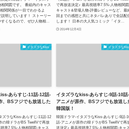
人物相関図です。 番組内のキャス
で再放送決定♪ 最高視聴率7.5%-人物相関図
の相関関係が一目でわかるよ
キャスト&登場人物-評価レビューなど、最
で説明しています！ ストーリー
回までの感想と共にネタバレありで全話配
すくなるので、ぜひ人物相...
します！ 日本の大人気コミック「イタ...
日
2014年12月4日
イタズラなKiss
イタズラなKis
ss-あらすじ-11話-12話-
イタズラなkiss-あらすじ-9話-10話
作、BSフジでも放送した
アニメが原作、BSフジでも放送し
韓国版！
ズラなKiss-あらすじ-11話-12
韓国ドラマ-イタズラなKiss-あらすじ-9話-1
の韓ドラがBS TwellVで再放
話-アニメが原作の韓ドラがBS TwellVで再
聴率7.5%-人物相関図-キャス
送決定♪ 最高視聴率7.5%-人物相関図-キャ