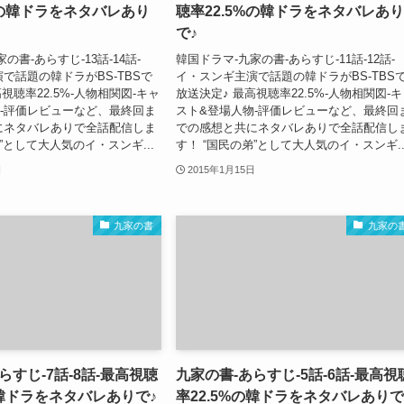
%の韓ドラをネタバレあり
聴率22.5%の韓ドラをネタバレあり
で♪
の書-あらすじ-13話-14話-
韓国ドラマ-九家の書-あらすじ-11話-12話-
で話題の韓ドラがBS-TBSで
イ・スンギ主演で話題の韓ドラがBS-TBS
視聴率22.5%-人物相関図-キャ
放送決定♪ 最高視聴率22.5%-人物相関図-
-評価レビューなど、最終回ま
スト&登場人物-評価レビューなど、最終回
にネタバレありで全話配信しま
での感想と共にネタバレありで全話配信し
”として大人気のイ・スンギ...
す！ “国民の弟”として大人気のイ・スンギ..
日
2015年1月15日
九家の書
九家の
らすじ-7話-8話-最高視聴
九家の書-あらすじ-5話-6話-最高視
の韓ドラをネタバレありで♪
率22.5%の韓ドラをネタバレありで