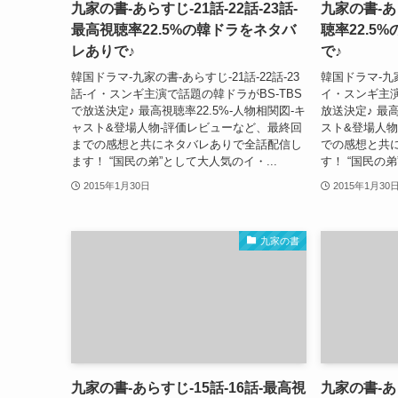
九家の書-あらすじ-21話-22話-23話-
九家の書-あ
最高視聴率22.5%の韓ドラをネタバ
聴率22.5
レありで♪
で♪
韓国ドラマ-九家の書-あらすじ-21話-22話-23
韓国ドラマ-九家
話-イ・スンギ主演で話題の韓ドラがBS-TBS
イ・スンギ主演
で放送決定♪ 最高視聴率22.5%-人物相関図-キ
放送決定♪ 最高
ャスト&登場人物-評価レビューなど、最終回
スト&登場人物
までの感想と共にネタバレありで全話配信し
での感想と共
ます！ “国民の弟”として大人気のイ・...
す！ “国民の弟
2015年1月30日
2015年1月30
九家の書
九家の書-あらすじ-15話-16話-最高視
九家の書-あ