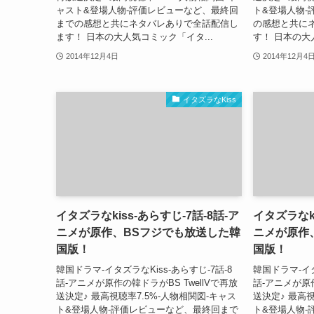
ャスト&登場人物-評価レビューなど、最終回
ト&登場人物-
までの感想と共にネタバレありで全話配信し
の感想と共に
ます！ 日本の大人気コミック「イタ...
す！ 日本の大
2014年12月4日
2014年12月4
イタズラなKiss
イタズラなkiss-あらすじ-7話-8話-ア
イタズラなki
ニメが原作、BSフジでも放送した韓
ニメが原作
国版！
国版！
韓国ドラマ-イタズラなKiss-あらすじ-7話-8
韓国ドラマ-イタ
話-アニメが原作の韓ドラがBS TwellVで再放
話-アニメが原作
送決定♪ 最高視聴率7.5%-人物相関図-キャス
送決定♪ 最高視
ト&登場人物-評価レビューなど、最終回まで
ト&登場人物-