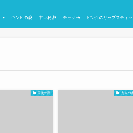
ウンヒの涙
甘い秘密
チャクペ
ピンクのリップスティッ
天使の罠
九家の