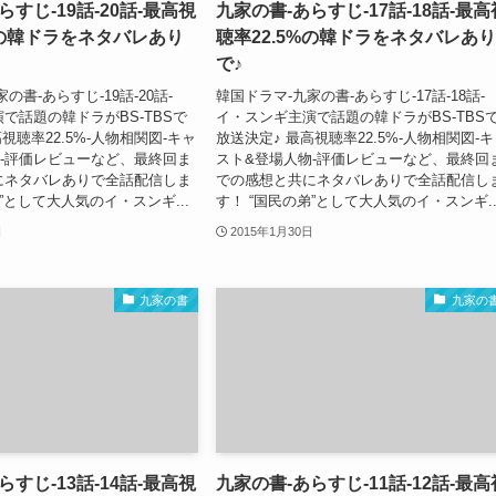
らすじ-19話-20話-最高視
九家の書-あらすじ-17話-18話-最高
%の韓ドラをネタバレあり
聴率22.5%の韓ドラをネタバレあり
で♪
の書-あらすじ-19話-20話-
韓国ドラマ-九家の書-あらすじ-17話-18話-
で話題の韓ドラがBS-TBSで
イ・スンギ主演で話題の韓ドラがBS-TBS
視聴率22.5%-人物相関図-キャ
放送決定♪ 最高視聴率22.5%-人物相関図-
-評価レビューなど、最終回ま
スト&登場人物-評価レビューなど、最終回
にネタバレありで全話配信しま
での感想と共にネタバレありで全話配信し
”として大人気のイ・スンギ...
す！ “国民の弟”として大人気のイ・スンギ..
日
2015年1月30日
九家の書
九家の
らすじ-13話-14話-最高視
九家の書-あらすじ-11話-12話-最高