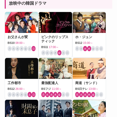
放映中の韓国ドラマ
お父さんが変
ピンクのリップス
ホ・ジュン
ティック
BS10
08:00～
BS12
15:00～
BS11
17:00～
月
火
水
木
金
土
日
月
火
水
木
金
土
日
月
火
水
木
金
土
日
工作都市
最強配達人
商道（サンド）
BS12
26:00～
BSフジ
11:00～
BS日テレ
13:00～
月
火
水
木
金
土
日
月
火
水
木
金
土
日
月
火
水
木
金
土
日