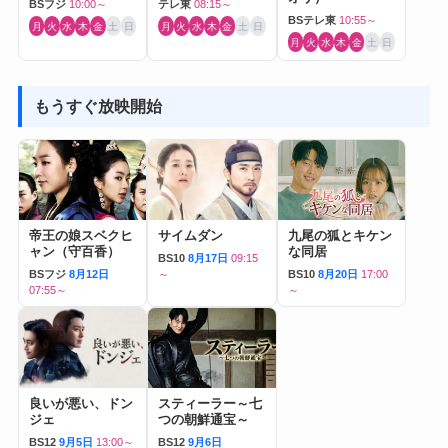
BSフジ
10:00～
テレ東
08:15～
BSテレ東
10:55～
月
火
水
木
金
土
日
月
火
水
木
金
土
日
月
火
水
木
金
土
日
もうすぐ放映開始
帝王の娘スベクヒ
サイムダン
九尾の狐とキケン
ャン（守百香）
な同居
BS10
8月17日
09:15
BSフジ
8月12日
～
BS10
8月20日
17:00
07:55～
～
良いが悪い、ドン
スティーラー～七
ジェ
つの朝鮮通宝～
BS12
9月5日
13:00～
BS12
9月6日