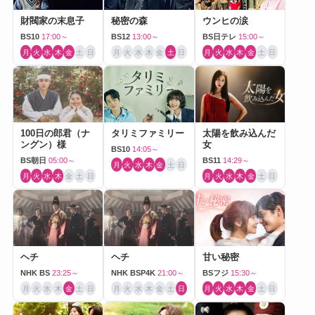
財閥家の末息子
秘密の森
ウンヒの涙
BS10
17:00～
BS12
13:00～
BS日テレ
15:00～
月
火
水
木
金
土
日
月
火
水
木
金
土
日
月
火
水
木
金
土
日
100日の郎君（ナ
タリミファミリー
太陽を飲み込んだ
ングン）様
女
BS10
14:05～
BS朝日
05:00～
BS11
14:29～
月
火
水
木
金
土
日
月
火
水
木
金
土
日
月
火
水
木
金
土
日
ヘチ
ヘチ
甘い秘密
NHK BS
23:25～
NHK BSP4K
21:00～
BSフジ
15:30～
月
火
水
木
金
土
日
月
火
水
木
金
土
日
月
火
水
木
金
土
日