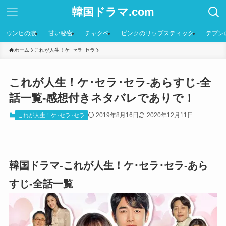
韓国ドラマ.com
ウンヒの涙
甘い秘密
チャクペ
ピンクのリップスティック
テプン
ホーム
これが人生！ケ･セラ･セラ
これが人生！ケ･セラ･セラ-あらすじ-全
話一覧-感想付きネタバレでありで！
2019年8月16日
2020年12月11日
これが人生！ケ･セラ･セラ
韓国ドラマ-これが人生！ケ･セラ･セラ-あら
すじ-全話一覧