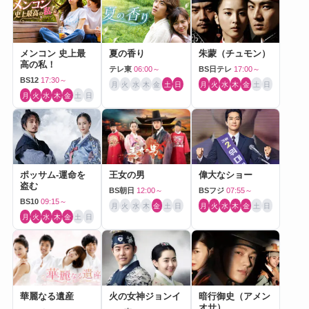
メンコン 史上最
夏の香り
朱蒙（チュモン）
高の私！
テレ東
06:00～
BS日テレ
17:00～
BS12
17:30～
月
火
水
木
金
土
日
月
火
水
木
金
土
日
月
火
水
木
金
土
日
ポッサム-運命を
王女の男
偉大なショー
盗む
BS朝日
12:00～
BSフジ
07:55～
BS10
09:15～
月
火
水
木
金
土
日
月
火
水
木
金
土
日
月
火
水
木
金
土
日
華麗なる遺産
火の女神ジョンイ
暗行御史（アメン
オサ）