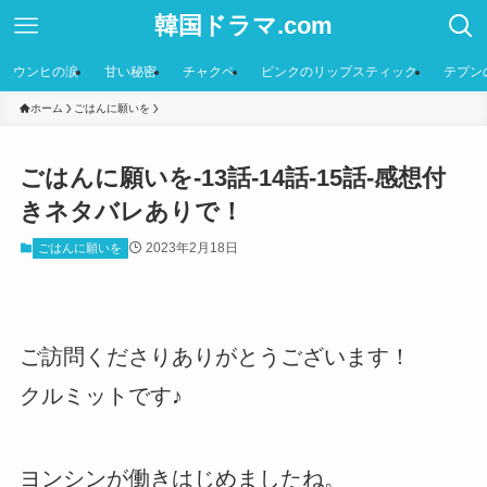
韓国ドラマ.com
ウンヒの涙
甘い秘密
チャクペ
ピンクのリップスティック
テプン
ホーム
ごはんに願いを
ごはんに願いを-13話-14話-15話-感想付
きネタバレありで！
2023年2月18日
ごはんに願いを
ご訪問くださりありがとうございます！
クルミットです♪
ヨンシンが働きはじめましたね。