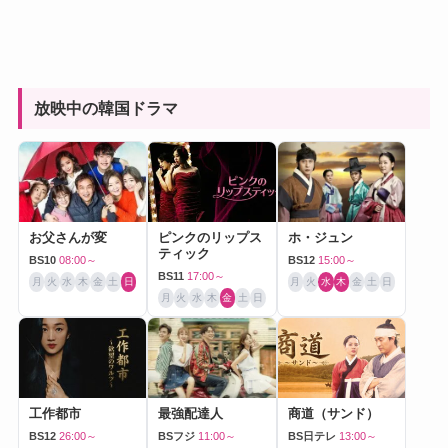
放映中の韓国ドラマ
お父さんが変
ピンクのリップス
ホ・ジュン
ティック
BS10
08:00～
BS12
15:00～
BS11
17:00～
月
火
水
木
金
土
日
月
火
水
木
金
土
日
月
火
水
木
金
土
日
工作都市
最強配達人
商道（サンド）
BS12
26:00～
BSフジ
11:00～
BS日テレ
13:00～