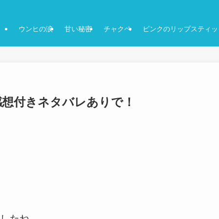
ウンヒの涙
甘い秘密
チャクペ
ピンクのリップスティッ
話-感想付きネタバレありで！
したね。