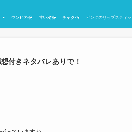
ウンヒの涙
甘い秘密
チャクペ
ピンクのリップスティッ
話-感想付きネタバレありで！
がっていますね。