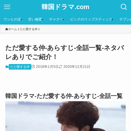
韓国ドラマ.com
ウンヒの涙
甘い秘密
チャクペ
ピンクのリップスティック
テプン
ホーム
ただ愛する仲
ただ愛する仲-あらすじ-全話一覧-ネタバ
レありでご紹介！
2018年1月5日
2020年12月21日
ただ愛する仲
韓国ドラマ-ただ愛する仲-あらすじ-全話一覧