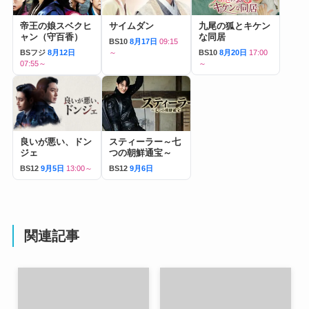
帝王の娘スベクヒ
サイムダン
九尾の狐とキケン
ャン（守百香）
な同居
BS10
8月17日
09:15
BSフジ
8月12日
～
BS10
8月20日
17:00
07:55～
～
良いが悪い、ドン
スティーラー～七
ジェ
つの朝鮮通宝～
BS12
9月5日
13:00～
BS12
9月6日
関連記事