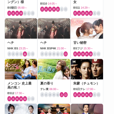
ングン）様
女
BS10
14:05～
BS朝日
05:00～
BS11
14:29～
月
火
水
木
金
土
日
月
火
水
木
金
土
日
月
火
水
木
金
土
日
ヘチ
ヘチ
甘い秘密
NHK BS
23:25～
NHK BSP4K
21:00～
BSフジ
15:30～
月
火
水
木
金
土
日
月
火
水
木
金
土
日
月
火
水
木
金
土
日
メンコン 史上最
夏の香り
朱蒙（チュモン）
高の私！
テレ東
06:00～
BS日テレ
17:00～
BS12
17:30～
月
火
水
木
金
土
日
月
火
水
木
金
土
日
月
火
水
木
金
土
日