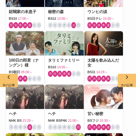
財閥家の末息子
秘密の森
ウンヒの涙
BS10
17:00～
BS12
13:00～
BS日テレ
15:00～
月
火
水
木
金
土
日
月
火
水
木
金
土
日
月
火
水
木
金
土
日
100日の郎君（ナ
タリミファミリー
太陽を飲み込んだ
ングン）様
女
BS10
14:05～
BS朝日
05:00～
BS11
14:29～
月
火
水
木
金
土
日
月
火
水
木
金
土
日
月
火
水
木
金
土
日
前の記事
次の記事
ヘチ
ヘチ
甘い秘密
NHK BS
23:25～
NHK BSP4K
21:00～
BSフジ
15:30～
月
火
水
木
金
土
日
月
火
水
木
金
土
日
月
火
水
木
金
土
日