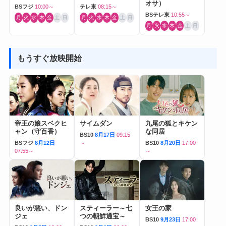
オサ）
BSフジ
10:00～
テレ東
08:15～
BSテレ東
10:55～
月
火
水
木
金
土
日
月
火
水
木
金
土
日
月
火
水
木
金
土
日
もうすぐ放映開始
帝王の娘スベクヒ
サイムダン
九尾の狐とキケン
ャン（守百香）
な同居
BS10
8月17日
09:15
BSフジ
8月12日
～
BS10
8月20日
17:00
07:55～
～
良いが悪い、ドン
スティーラー～七
女王の家
ジェ
つの朝鮮通宝～
BS10
9月23日
17:00