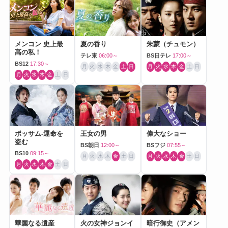
メンコン 史上最
夏の香り
朱蒙（チュモン）
高の私！
テレ東
06:00～
BS日テレ
17:00～
BS12
17:30～
月
火
水
木
金
土
日
月
火
水
木
金
土
日
月
火
水
木
金
土
日
ポッサム-運命を
王女の男
偉大なショー
盗む
BS朝日
12:00～
BSフジ
07:55～
BS10
09:15～
月
火
水
木
金
土
日
月
火
水
木
金
土
日
月
火
水
木
金
土
日
華麗なる遺産
火の女神ジョンイ
暗行御史（アメン