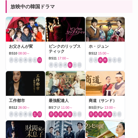
放映中の韓国ドラマ
お父さんが変
ピンクのリップス
ホ・ジュン
ティック
BS10
08:00～
BS12
15:00～
BS11
17:00～
月
火
水
木
金
土
日
月
火
水
木
金
土
日
月
火
水
木
金
土
日
工作都市
最強配達人
商道（サンド）
BS12
26:00～
BSフジ
11:00～
BS日テレ
13:00～
月
火
水
木
金
土
日
月
火
水
木
金
土
日
月
火
水
木
金
土
日