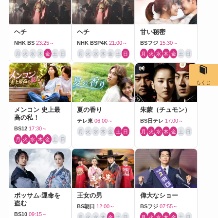
ヘチ
ヘチ
甘い秘密
NHK BS
23:25～
NHK BSP4K
21:00～
BSフジ
15:30～
月
火
水
木
金
土
日
月
火
水
木
金
土
日
月
火
水
木
金
土
日
もくじ
メンコン 史上最
夏の香り
朱蒙（チュモン）
高の私！
テレ東
06:00～
BS日テレ
17:00～
BS12
17:30～
月
火
水
木
金
土
日
月
火
水
木
金
土
日
月
火
水
木
金
土
日
ポッサム-運命を
王女の男
偉大なショー
盗む
BS朝日
12:00～
BSフジ
07:55～
BS10
09:15～
月
火
水
木
金
土
日
月
火
水
木
金
土
日