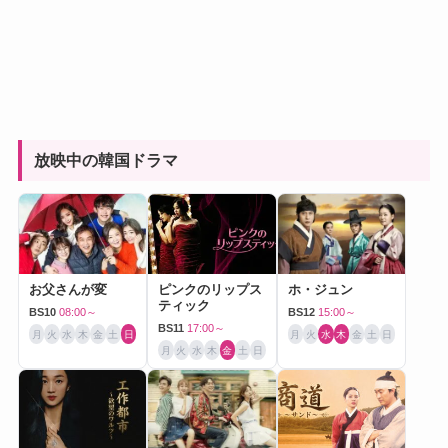
放映中の韓国ドラマ
お父さんが変
ピンクのリップス
ホ・ジュン
ティック
BS10
08:00～
BS12
15:00～
BS11
17:00～
月
火
水
木
金
土
日
月
火
水
木
金
土
日
月
火
水
木
金
土
日