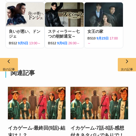
良いが悪い、ドン
スティーラー～七
女王の家
ジェ
つの朝鮮通宝～
BS10
9月23日
17:00
BS12
9月5日
13:00～
BS12
9月6日
26:00～
～
前の記事
次の記事
関連記事
イカゲーム-最終回(9話)-結
イカゲーム-7話-8話-感想
末は！？
付きネタバレでありで！