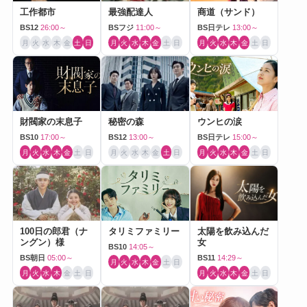
工作都市
最強配達人
商道（サンド）
BS12
26:00～
BSフジ
11:00～
BS日テレ
13:00～
月
火
水
木
金
土
日
月
火
水
木
金
土
日
月
火
水
木
金
土
日
財閥家の末息子
秘密の森
ウンヒの涙
BS10
17:00～
BS12
13:00～
BS日テレ
15:00～
月
火
水
木
金
土
日
月
火
水
木
金
土
日
月
火
水
木
金
土
日
100日の郎君（ナ
タリミファミリー
太陽を飲み込んだ
ングン）様
女
BS10
14:05～
BS朝日
05:00～
BS11
14:29～
月
火
水
木
金
土
日
月
火
水
木
金
土
日
月
火
水
木
金
土
日