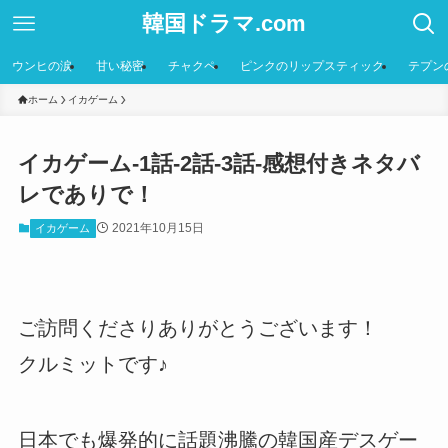
韓国ドラマ.com
ウンヒの涙
甘い秘密
チャクペ
ピンクのリップスティック
テプン
ホーム
イカゲーム
イカゲーム-1話-2話-3話-感想付きネタバ
レでありで！
2021年10月15日
イカゲーム
ご訪問くださりありがとうございます！
クルミットです♪
日本でも爆発的に話題沸騰の韓国産デスゲー