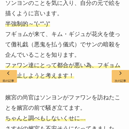
ソンヨンのことを気に入り、自分の元で絵を
描くように言います。
半強制的～”(-“”-)”
フギョムが来て、キム・ギジュが花火を使っ
て儺礼戯（悪鬼を払う儀式）でサンの暗殺を
企んでいることを知ります。
ファワン達にとって都合が悪い為、フギョム
は阻止しようと考えます！
前の記事
次の記事
嬪宮の尚官はソンヨンがファワンを訪ねたこ
とを嬪宮の前で騒ぎ立てます。
ちゃんと調べもしないくせに…
さすがの嬪宮も不安そうになってきました。