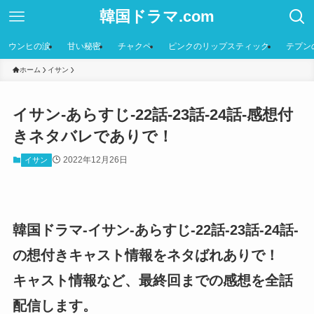
韓国ドラマ.com
ウンヒの涙
甘い秘密
チャクペ
ピンクのリップスティック
テプン
ホーム
イサン
イサン-あらすじ-22話-23話-24話-感想付
きネタバレでありで！
2022年12月26日
イサン
韓国ドラマ-イサン-あらすじ-22話-23話-24話-
の想付きキャスト情報をネタばれありで！
キャスト情報など、最終回までの感想を全話
配信します。