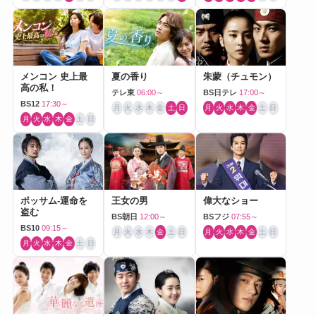
メンコン 史上最
夏の香り
朱蒙（チュモン）
高の私！
テレ東
06:00～
BS日テレ
17:00～
BS12
17:30～
月
火
水
木
金
土
日
月
火
水
木
金
土
日
月
火
水
木
金
土
日
ポッサム-運命を
王女の男
偉大なショー
盗む
BS朝日
12:00～
BSフジ
07:55～
BS10
09:15～
月
火
水
木
金
土
日
月
火
水
木
金
土
日
月
火
水
木
金
土
日