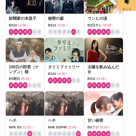
もくじ
財閥家の末息子
秘密の森
ウンヒの涙
BS10
17:00～
BS12
13:00～
BS日テレ
15:00～
月
火
水
木
金
土
日
月
火
水
木
金
土
日
月
火
水
木
金
土
日
100日の郎君（ナ
タリミファミリー
太陽を飲み込んだ
ングン）様
女
BS10
14:05～
BS朝日
05:00～
BS11
14:29～
月
火
水
木
金
土
日
月
火
水
木
金
土
日
月
火
水
木
金
土
日
ヘチ
ヘチ
甘い秘密
NHK BS
23:25～
NHK BSP4K
21:00～
BSフジ
15:30～
月
火
水
木
金
土
日
月
火
水
木
金
土
日
月
火
水
木
金
土
日