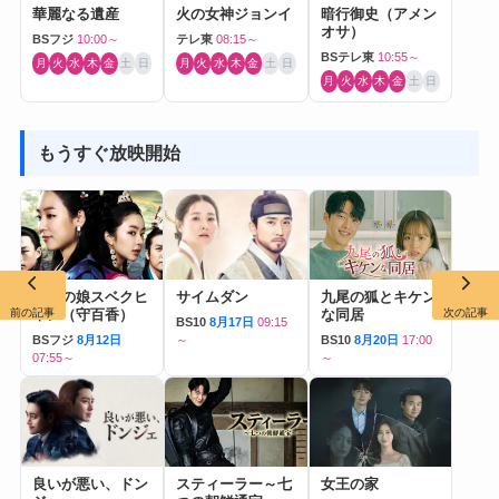
華麗なる遺産
火の女神ジョンイ
暗行御史（アメン
オサ）
BSフジ
10:00～
テレ東
08:15～
BSテレ東
10:55～
月
火
水
木
金
土
日
月
火
水
木
金
土
日
月
火
水
木
金
土
日
もうすぐ放映開始
帝王の娘スベクヒ
サイムダン
九尾の狐とキケン
ャン（守百香）
な同居
前の記事
次の記事
BS10
8月17日
09:15
BSフジ
8月12日
～
BS10
8月20日
17:00
07:55～
～
良いが悪い、ドン
スティーラー～七
女王の家