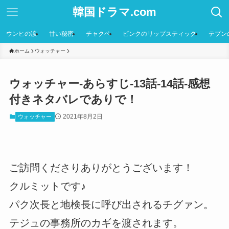
韓国ドラマ.com
ウンヒの涙
甘い秘密
チャクペ
ピンクのリップスティック
テプン
ホーム
ウォッチャー
ウォッチャー-あらすじ-13話-14話-感想
付きネタバレでありで！
2021年8月2日
ウォッチャー
ご訪問くださりありがとうございます！
クルミットです♪
パク次長と地検長に呼び出されるチグァン。
テジュの事務所のカギを渡されます。