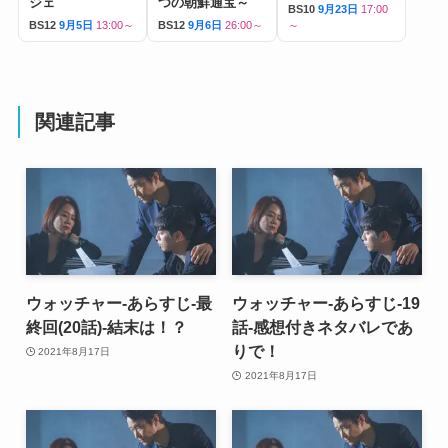
ジェ
つの朝鮮通宝～
BS10
9月23日
17:00
BS12
9月5日
13:00～
BS12
9月6日
26:00～
～
関連記事
ウォッチャー-あらすじ-最
ウォッチャー-あらすじ-19
終回(20話)-結末は！？
話-感想付きネタバレであ
りで！
2021年8月17日
2021年8月17日