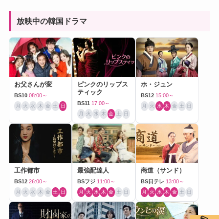
放映中の韓国ドラマ
お父さんが変
ピンクのリップス
ホ・ジュン
ティック
BS10
08:00～
BS12
15:00～
BS11
17:00～
月
火
水
木
金
土
日
月
火
水
木
金
土
日
月
火
水
木
金
土
日
工作都市
最強配達人
商道（サンド）
BS12
26:00～
BSフジ
11:00～
BS日テレ
13:00～
月
火
水
木
金
土
日
月
火
水
木
金
土
日
月
火
水
木
金
土
日