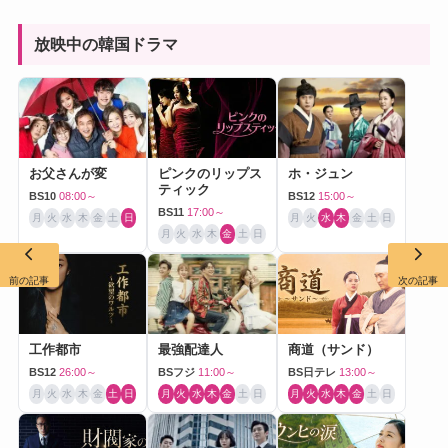
放映中の韓国ドラマ
お父さんが変
ピンクのリップス
ホ・ジュン
ティック
BS10
08:00～
BS12
15:00～
BS11
17:00～
月
火
水
木
金
土
日
月
火
水
木
金
土
日
月
火
水
木
金
土
日
前の記事
次の記事
工作都市
最強配達人
商道（サンド）
BS12
26:00～
BSフジ
11:00～
BS日テレ
13:00～
月
火
水
木
金
土
日
月
火
水
木
金
土
日
月
火
水
木
金
土
日