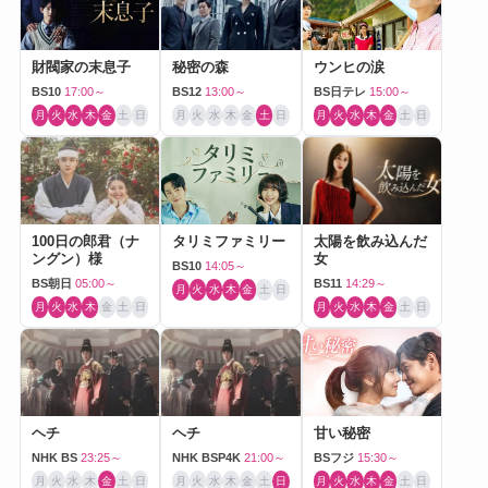
財閥家の末息子
秘密の森
ウンヒの涙
BS10
17:00～
BS12
13:00～
BS日テレ
15:00～
月
火
水
木
金
土
日
月
火
水
木
金
土
日
月
火
水
木
金
土
日
100日の郎君（ナ
タリミファミリー
太陽を飲み込んだ
ングン）様
女
BS10
14:05～
BS朝日
05:00～
BS11
14:29～
月
火
水
木
金
土
日
月
火
水
木
金
土
日
月
火
水
木
金
土
日
ヘチ
ヘチ
甘い秘密
NHK BS
23:25～
NHK BSP4K
21:00～
BSフジ
15:30～
月
火
水
木
金
土
日
月
火
水
木
金
土
日
月
火
水
木
金
土
日