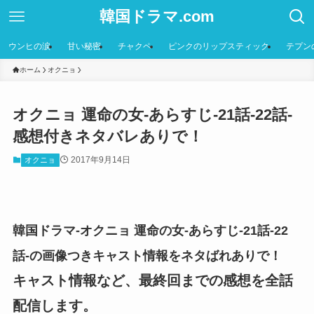
韓国ドラマ.com
ウンヒの涙
甘い秘密
チャクペ
ピンクのリップスティック
テプン
ホーム
オクニョ
オクニョ 運命の女-あらすじ-21話-22話-
感想付きネタバレありで！
2017年9月14日
オクニョ
韓国ドラマ-オクニョ 運命の女-あらすじ-21話-22
話-の画像つきキャスト情報をネタばれありで！
キャスト情報など、最終回までの感想を全話
配信します。