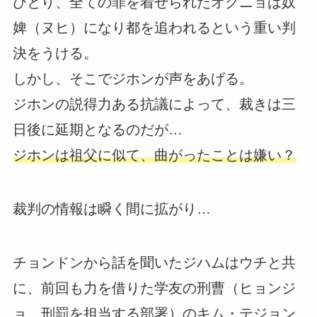
ひとり、全ての罪を着せられたオクニョは奴
婢（ヌヒ）になり都を追われるという重い判
決をうける。
しかし、そこでジホンが声をあげる。
ジホンの説得力ある抗議によって、裁きは三
日後に延期となるのだが…
ジホンは祖父に似て、曲がったことは嫌い？
裁判の情報は瞬く間に拡がり…
チョンドンから話を聞いたジハムはウチと共
に、前回も力を借りた学友の刑曹（ヒョンジ
ョ 刑罰を担当する部署）のキム・テジョン