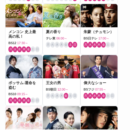
メンコン 史上最
夏の香り
朱蒙（チュモン）
高の私！
テレ東
06:00～
BS日テレ
17:00～
BS12
17:30～
月
火
水
木
金
土
日
月
火
水
木
金
土
日
月
火
水
木
金
土
日
ポッサム-運命を
王女の男
偉大なショー
盗む
BS朝日
12:00～
BSフジ
07:55～
BS10
09:15～
月
火
水
木
金
土
日
月
火
水
木
金
土
日
月
火
水
木
金
土
日