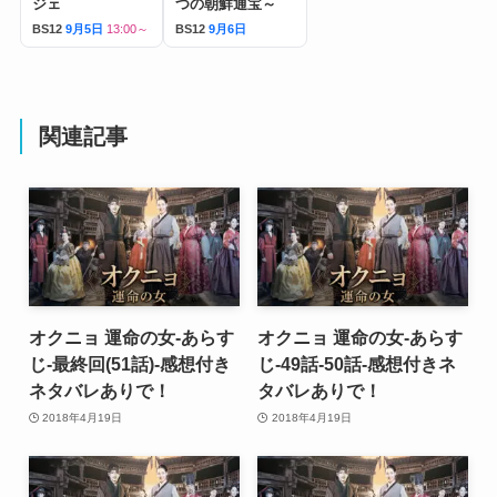
ジェ
つの朝鮮通宝～
BS12
9月5日
13:00～
BS12
9月6日
関連記事
オクニョ 運命の女-あらす
オクニョ 運命の女-あらす
じ-最終回(51話)-感想付き
じ-49話-50話-感想付きネ
ネタバレありで！
タバレありで！
2018年4月19日
2018年4月19日