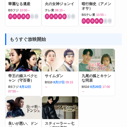
華麗なる遺産
火の女神ジョンイ
暗行御史（アメン
オサ）
BSフジ
10:00～
テレ東
08:15～
BSテレ東
10:55～
月
火
水
木
金
土
日
月
火
水
木
金
土
日
月
火
水
木
金
土
日
もうすぐ放映開始
帝王の娘スベクヒ
サイムダン
九尾の狐とキケン
ャン（守百香）
な同居
BS10
8月17日
09:15
BSフジ
8月12日
～
BS10
8月20日
17:00
07:55～
～
良いが悪い、ドン
スティーラー～七