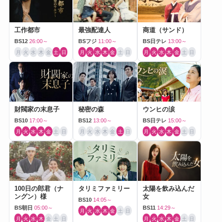
工作都市
最強配達人
商道（サンド）
BS12
26:00～
BSフジ
11:00～
BS日テレ
13:00～
月
火
水
木
金
土
日
月
火
水
木
金
土
日
月
火
水
木
金
土
日
財閥家の末息子
秘密の森
ウンヒの涙
BS10
17:00～
BS12
13:00～
BS日テレ
15:00～
月
火
水
木
金
土
日
月
火
水
木
金
土
日
月
火
水
木
金
土
日
100日の郎君（ナ
タリミファミリー
太陽を飲み込んだ
ングン）様
女
BS10
14:05～
BS朝日
05:00～
BS11
14:29～
月
火
水
木
金
土
日
月
火
水
木
金
土
日
月
火
水
木
金
土
日