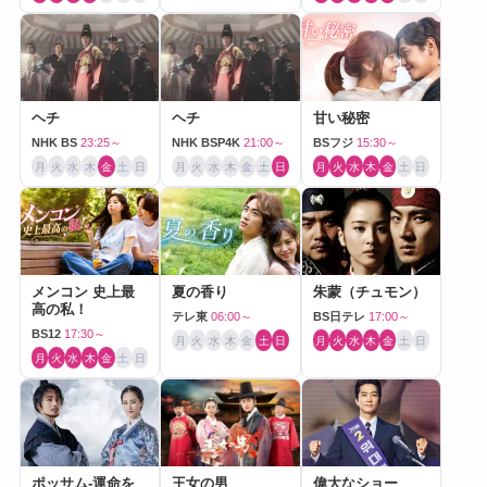
ヘチ
ヘチ
甘い秘密
NHK BS
23:25～
NHK BSP4K
21:00～
BSフジ
15:30～
月
火
水
木
金
土
日
月
火
水
木
金
土
日
月
火
水
木
金
土
日
メンコン 史上最
夏の香り
朱蒙（チュモン）
高の私！
テレ東
06:00～
BS日テレ
17:00～
BS12
17:30～
月
火
水
木
金
土
日
月
火
水
木
金
土
日
月
火
水
木
金
土
日
ポッサム-運命を
王女の男
偉大なショー