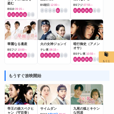
盗む
BS朝日
12:00～
BSフジ
07:55～
BS10
09:15～
月
火
水
木
金
土
日
月
火
水
木
金
土
日
月
火
水
木
金
土
日
華麗なる遺産
火の女神ジョンイ
暗行御史（アメン
オサ）
BSフジ
10:00～
テレ東
08:15～
BSテレ東
10:55～
月
火
水
木
金
土
日
月
火
水
木
金
土
日
月
火
水
木
金
土
日
もくじ
もうすぐ放映開始
帝王の娘スベクヒ
サイムダン
九尾の狐とキケン
ャン（守百香）
な同居