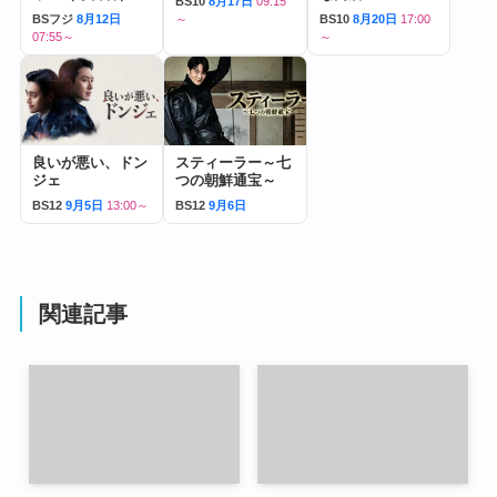
BS10
8月17日
09:15
BSフジ
8月12日
～
BS10
8月20日
17:00
07:55～
～
良いが悪い、ドン
スティーラー～七
ジェ
つの朝鮮通宝～
BS12
9月5日
13:00～
BS12
9月6日
関連記事