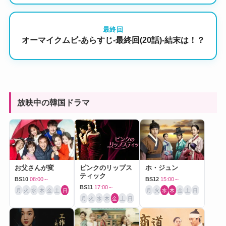
最終回
オーマイクムビ-あらすじ-最終回(20話)-結末は！？
放映中の韓国ドラマ
お父さんが変
ピンクのリップス
ホ・ジュン
ティック
BS10
08:00～
BS12
15:00～
BS11
17:00～
月
火
水
木
金
土
日
月
火
水
木
金
土
日
月
火
水
木
金
土
日