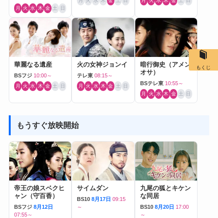
月
火
水
木
金
土
日
月
火
水
木
金
土
日
月
火
水
木
金
土
日
華麗なる遺産
火の女神ジョンイ
暗行御史（アメン
もくじ
オサ）
BSフジ
10:00～
テレ東
08:15～
BSテレ東
10:55～
月
火
水
木
金
土
日
月
火
水
木
金
土
日
月
火
水
木
金
土
日
もうすぐ放映開始
帝王の娘スベクヒ
サイムダン
九尾の狐とキケン
ャン（守百香）
な同居
BS10
8月17日
09:15
BSフジ
8月12日
～
BS10
8月20日
17:00
07:55～
～