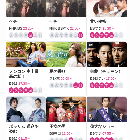
ヘチ
ヘチ
甘い秘密
NHK BS
23:25～
NHK BSP4K
21:00～
BSフジ
15:30～
月
火
水
木
金
土
日
月
火
水
木
金
土
日
月
火
水
木
金
土
日
メンコン 史上最
夏の香り
朱蒙（チュモン）
高の私！
テレ東
06:00～
BS日テレ
17:00～
BS12
17:30～
月
火
水
木
金
土
日
月
火
水
木
金
土
日
月
火
水
木
金
土
日
ポッサム-運命を
王女の男
偉大なショー
盗む
BS朝日
12:00～
BSフジ
07:55～
BS10
09:15～