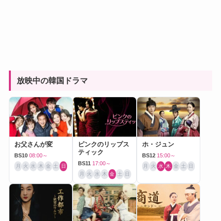
放映中の韓国ドラマ
お父さんが変
ピンクのリップス
ホ・ジュン
ティック
BS10
08:00～
BS12
15:00～
BS11
17:00～
月
火
水
木
金
土
日
月
火
水
木
金
土
日
月
火
水
木
金
土
日