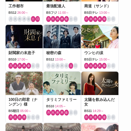
工作都市
最強配達人
商道（サンド）
BS12
26:00～
BSフジ
11:00～
BS日テレ
13:00～
月
火
水
木
金
土
日
月
火
水
木
金
土
日
月
火
水
木
金
土
日
財閥家の末息子
秘密の森
ウンヒの涙
BS10
17:00～
BS12
13:00～
BS日テレ
15:00～
月
火
水
木
金
土
日
月
火
水
木
金
土
日
月
火
水
木
金
土
日
100日の郎君（ナ
タリミファミリー
太陽を飲み込んだ
ングン）様
女
BS10
14:05～
BS朝日
05:00～
BS11
14:29～
月
火
水
木
金
土
日
月
火
水
木
金
土
日
月
火
水
木
金
土
日