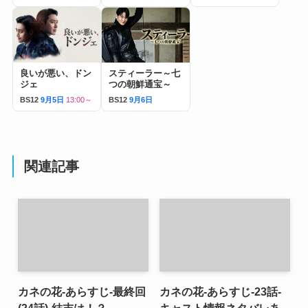
良いが悪い、ドン
スティーラー～七
ジェ
つの朝鮮通宝～
BS12
9月5日
13:00～
BS12
9月6日
関連記事
カネの花-あらすじ-最終回
カネの花-あらすじ-23話-
(24話)-結末は！？
キャスト情報ネタバレあ