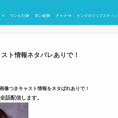
ウンヒの涙
甘い秘密
チャクペ
ピンクのリップスティッ
-キャスト情報ネタバレありで！
話-の画像つきキャスト情報をネタばれありで！
全話配信します。