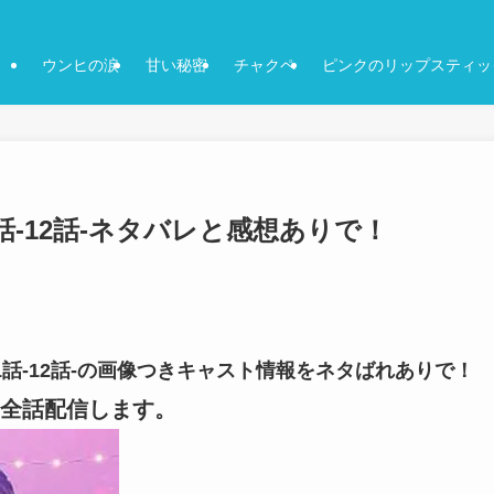
ウンヒの涙
甘い秘密
チャクペ
ピンクのリップスティッ
話-12話-ネタバレと感想ありで！
1話-12話-の画像つきキャスト情報をネタばれありで！
全話配信します。