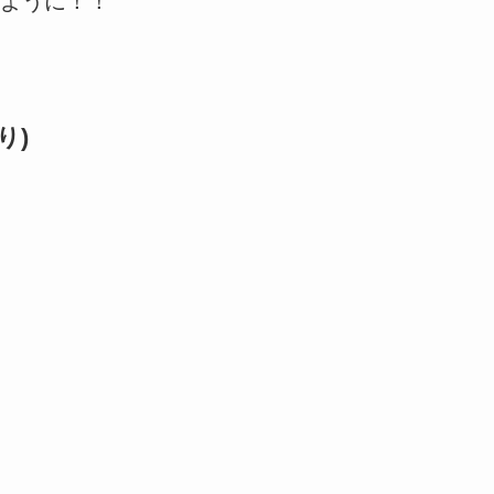
ように！！
り)