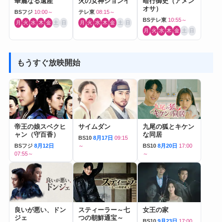
華麗なる遺産
火の女神ジョンイ
暗行御史（アメン
オサ）
BSフジ
10:00～
テレ東
08:15～
BSテレ東
10:55～
月
火
水
木
金
土
日
月
火
水
木
金
土
日
月
火
水
木
金
土
日
もうすぐ放映開始
帝王の娘スベクヒ
サイムダン
九尾の狐とキケン
ャン（守百香）
な同居
BS10
8月17日
09:15
BSフジ
8月12日
～
BS10
8月20日
17:00
07:55～
～
良いが悪い、ドン
スティーラー～七
女王の家
ジェ
つの朝鮮通宝～
BS10
9月23日
17:00