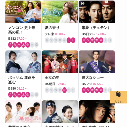
メンコン 史上最
夏の香り
朱蒙（チュモン）
高の私！
テレ東
06:00～
BS日テレ
17:00～
BS12
17:30～
月
火
水
木
金
土
日
月
火
水
木
金
土
日
月
火
水
木
金
土
日
ポッサム-運命を
王女の男
偉大なショー
盗む
BS朝日
12:00～
BSフジ
07:55～
BS10
09:15～
月
火
水
木
金
土
日
月
火
水
木
金
土
日
月
火
水
木
金
土
日
もくじ