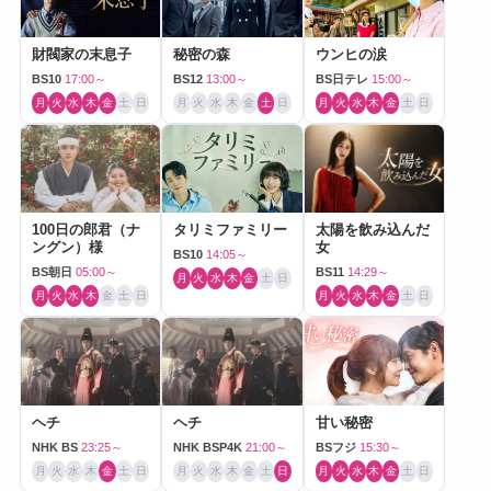
財閥家の末息子
秘密の森
ウンヒの涙
BS10
17:00～
BS12
13:00～
BS日テレ
15:00～
月
火
水
木
金
土
日
月
火
水
木
金
土
日
月
火
水
木
金
土
日
100日の郎君（ナ
タリミファミリー
太陽を飲み込んだ
ングン）様
女
BS10
14:05～
BS朝日
05:00～
BS11
14:29～
月
火
水
木
金
土
日
月
火
水
木
金
土
日
月
火
水
木
金
土
日
ヘチ
ヘチ
甘い秘密
NHK BS
23:25～
NHK BSP4K
21:00～
BSフジ
15:30～
月
火
水
木
金
土
日
月
火
水
木
金
土
日
月
火
水
木
金
土
日