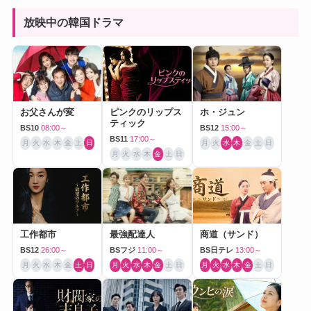
放映中の韓国ドラマ
お父さんが変
ピンクのリップス
ホ・ジュン
ティック
BS10
08:00～
BS12
15:00～
BS11
17:00～
月
火
水
木
金
土
日
月
火
水
木
金
土
日
月
火
水
木
金
土
日
工作都市
最強配達人
商道（サンド）
BS12
26:00～
BSフジ
11:00～
BS日テレ
13:00～
月
火
水
木
金
土
日
月
火
水
木
金
土
日
月
火
水
木
金
土
日