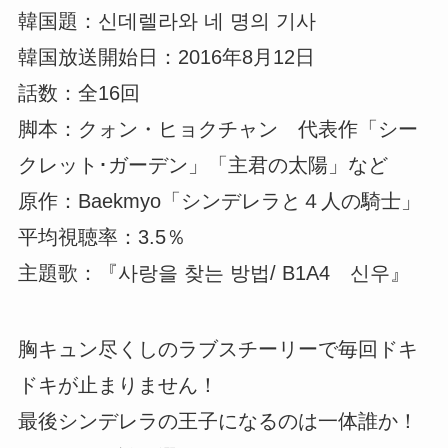
韓国題：신데렐라와 네 명의 기사
韓国放送開始日：2016年8月12日
話数：全16回
脚本：クォン・ヒョクチャン 代表作「シー
クレット･ガーデン」「主君の太陽」など
原作：Baekmyo「シンデレラと４人の騎士」
平均視聴率：3.5％
主題歌：『사랑을 찾는 방법/ B1A4 신우』
胸キュン尽くしのラブスチーリーで毎回ドキ
ドキが止まりません！
最後シンデレラの王子になるのは一体誰か！