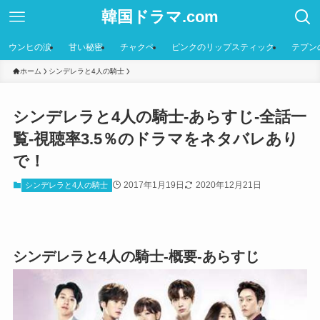
韓国ドラマ.com
ウンヒの涙
甘い秘密
チャクペ
ピンクのリップスティック
テプン
ホーム
シンデレラと4人の騎士
シンデレラと4人の騎士-あらすじ-全話一
覧-視聴率3.5％のドラマをネタバレあり
で！
2017年1月19日
2020年12月21日
シンデレラと4人の騎士
シンデレラと4人の騎士-概要-あらすじ