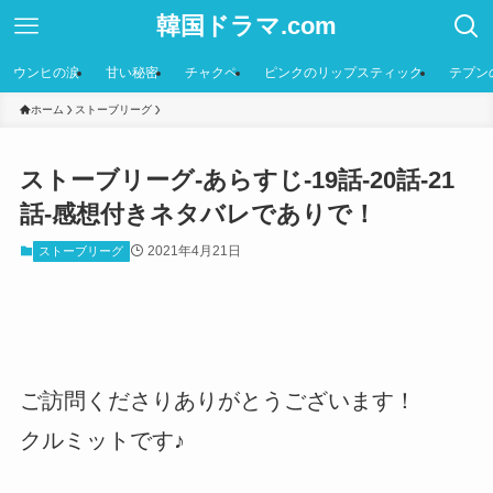
韓国ドラマ.com
ウンヒの涙
甘い秘密
チャクペ
ピンクのリップスティック
テプン
ホーム
ストーブリーグ
ストーブリーグ-あらすじ-19話-20話-21
話-感想付きネタバレでありで！
2021年4月21日
ストーブリーグ
ご訪問くださりありがとうございます！
クルミットです♪