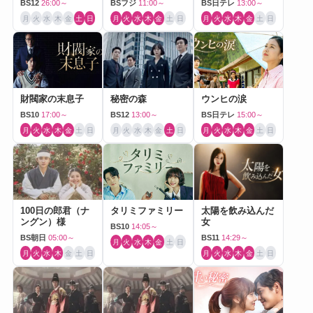
BS12
26:00～
BSフジ
11:00～
BS日テレ
13:00～
月
火
水
木
金
土
日
月
火
水
木
金
土
日
月
火
水
木
金
土
日
財閥家の末息子
秘密の森
ウンヒの涙
BS10
17:00～
BS12
13:00～
BS日テレ
15:00～
月
火
水
木
金
土
日
月
火
水
木
金
土
日
月
火
水
木
金
土
日
100日の郎君（ナ
タリミファミリー
太陽を飲み込んだ
ングン）様
女
BS10
14:05～
BS朝日
05:00～
BS11
14:29～
月
火
水
木
金
土
日
月
火
水
木
金
土
日
月
火
水
木
金
土
日