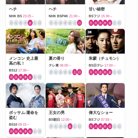
ヘチ
ヘチ
甘い秘密
NHK BS
23:25～
NHK BSP4K
21:00～
BSフジ
15:30～
月
火
水
木
金
土
日
月
火
水
木
金
土
日
月
火
水
木
金
土
日
メンコン 史上最
夏の香り
朱蒙（チュモン）
高の私！
テレ東
06:00～
BS日テレ
17:00～
BS12
17:30～
月
火
水
木
金
土
日
月
火
水
木
金
土
日
月
火
水
木
金
土
日
ポッサム-運命を
王女の男
偉大なショー
盗む
BS朝日
12:00～
BSフジ
07:55～
BS10
09:15～
月
火
水
木
金
土
日
月
火
水
木
金
土
日
月
火
水
木
金
土
日