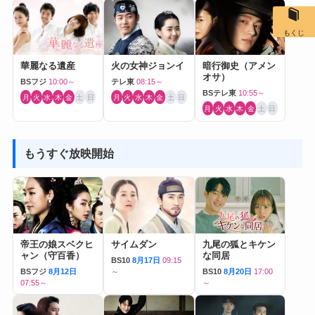
もくじ
華麗なる遺産
火の女神ジョンイ
暗行御史（アメン
オサ）
BSフジ
10:00～
テレ東
08:15～
BSテレ東
10:55～
月
火
水
木
金
土
日
月
火
水
木
金
土
日
月
火
水
木
金
土
日
もうすぐ放映開始
帝王の娘スベクヒ
サイムダン
九尾の狐とキケン
ャン（守百香）
な同居
BS10
8月17日
09:15
BSフジ
8月12日
～
BS10
8月20日
17:00
07:55～
～