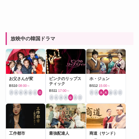
放映中の韓国ドラマ
お父さんが変
ピンクのリップス
ホ・ジュン
ティック
BS10
08:00～
BS12
15:00～
BS11
17:00～
月
火
水
木
金
土
日
月
火
水
木
金
土
日
月
火
水
木
金
土
日
工作都市
最強配達人
商道（サンド）