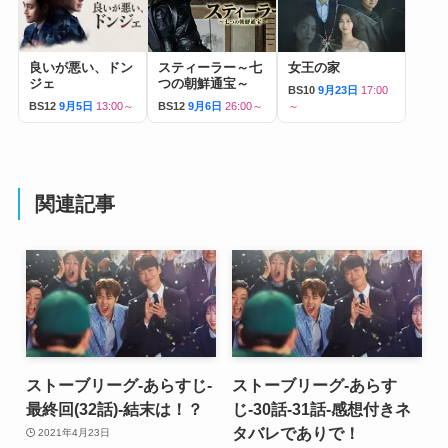
良いが悪い、ドン
スティーラー～七
女王の家
ジェ
つの朝鮮通宝～
BS10
9月23日
17:00
BS12
9月5日
13:00～
BS12
9月6日
26:00～
～
関連記事
ストーブリーグ-あらすじ-
ストーブリーグ-あらす
最終回(32話)-結末は！？
じ-30話-31話-感想付きネ
タバレでありで！
2021年4月23日