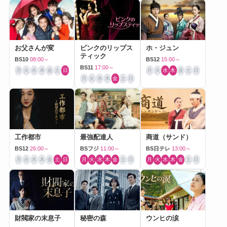
お父さんが変
ピンクのリップス
ホ・ジュン
ティック
BS10
08:00～
BS12
15:00～
BS11
17:00～
月
火
水
木
金
土
日
月
火
水
木
金
土
日
月
火
水
木
金
土
日
工作都市
最強配達人
商道（サンド）
BS12
26:00～
BSフジ
11:00～
BS日テレ
13:00～
月
火
水
木
金
土
日
月
火
水
木
金
土
日
月
火
水
木
金
土
日
財閥家の末息子
秘密の森
ウンヒの涙