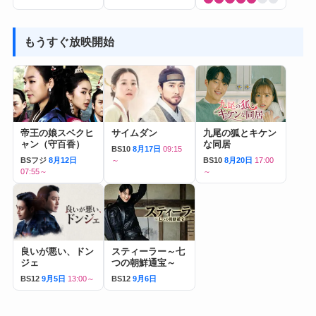
もうすぐ放映開始
帝王の娘スベクヒ
サイムダン
九尾の狐とキケン
ャン（守百香）
な同居
BS10
8月17日
09:15
BSフジ
8月12日
～
BS10
8月20日
17:00
07:55～
～
良いが悪い、ドン
スティーラー～七
ジェ
つの朝鮮通宝～
BS12
9月5日
13:00～
BS12
9月6日