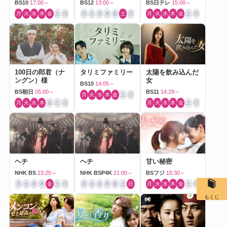
BS10
17:00～
BS12
13:00～
BS日テレ
15:00～
月
火
水
木
金
土
日
月
火
水
木
金
土
日
月
火
水
木
金
土
日
100日の郎君（ナ
タリミファミリー
太陽を飲み込んだ
ングン）様
女
BS10
14:05～
BS朝日
05:00～
BS11
14:29～
月
火
水
木
金
土
日
月
火
水
木
金
土
日
月
火
水
木
金
土
日
ヘチ
ヘチ
甘い秘密
NHK BS
23:25～
NHK BSP4K
21:00～
BSフジ
15:30～
月
火
水
木
金
土
日
月
火
水
木
金
土
日
月
火
水
木
金
土
日
もくじ