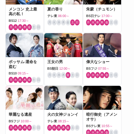
メンコン 史上最
夏の香り
朱蒙（チュモン）
高の私！
テレ東
06:00～
BS日テレ
17:00～
BS12
17:30～
月
火
水
木
金
土
日
月
火
水
木
金
土
日
月
火
水
木
金
土
日
ポッサム-運命を
王女の男
偉大なショー
盗む
BS朝日
12:00～
BSフジ
07:55～
BS10
09:15～
月
火
水
木
金
土
日
月
火
水
木
金
土
日
月
火
水
木
金
土
日
華麗なる遺産
火の女神ジョンイ
暗行御史（アメン
オサ）
BSフジ
10:00～
テレ東
08:15～
BSテレ東
10:55～
月
火
水
木
金
土
日
月
火
水
木
金
土
日
月
火
水
木
金
土
日