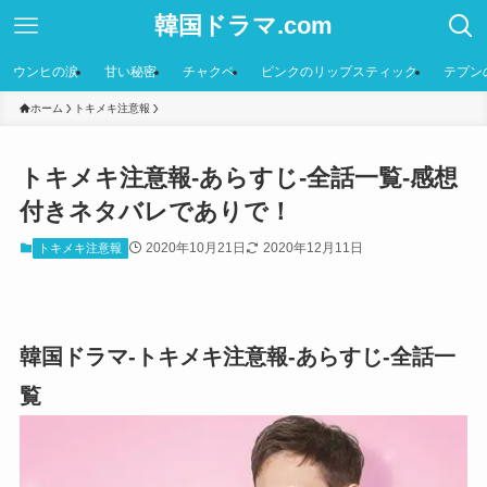
韓国ドラマ.com
ウンヒの涙
甘い秘密
チャクペ
ピンクのリップスティック
テプン
ホーム
トキメキ注意報
トキメキ注意報-あらすじ-全話一覧-感想
付きネタバレでありで！
2020年10月21日
2020年12月11日
トキメキ注意報
韓国ドラマ-トキメキ注意報-あらすじ-全話一
覧