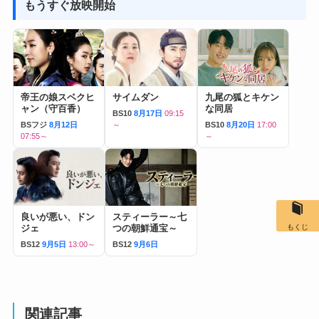
もうすぐ放映開始
帝王の娘スベクヒ
サイムダン
九尾の狐とキケン
ャン（守百香）
な同居
BS10
8月17日
09:15
BSフジ
8月12日
～
BS10
8月20日
17:00
07:55～
～
良いが悪い、ドン
スティーラー～七
もくじ
ジェ
つの朝鮮通宝～
BS12
9月5日
13:00～
BS12
9月6日
関連記事