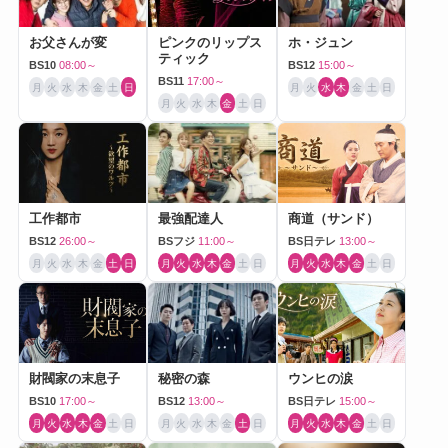
お父さんが変
ピンクのリップス
ホ・ジュン
ティック
BS10
08:00～
BS12
15:00～
BS11
17:00～
月
火
水
木
金
土
日
月
火
水
木
金
土
日
月
火
水
木
金
土
日
工作都市
最強配達人
商道（サンド）
BS12
26:00～
BSフジ
11:00～
BS日テレ
13:00～
月
火
水
木
金
土
日
月
火
水
木
金
土
日
月
火
水
木
金
土
日
財閥家の末息子
秘密の森
ウンヒの涙
BS10
17:00～
BS12
13:00～
BS日テレ
15:00～
月
火
水
木
金
土
日
月
火
水
木
金
土
日
月
火
水
木
金
土
日