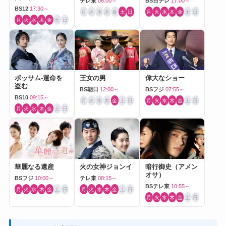
テレ東
06:00～
BS日テレ
17:00～
BS12
17:30～
月
火
水
木
金
土
日
月
火
水
木
金
土
日
月
火
水
木
金
土
日
ポッサム-運命を
王女の男
偉大なショー
盗む
BS朝日
12:00～
BSフジ
07:55～
BS10
09:15～
月
火
水
木
金
土
日
月
火
水
木
金
土
日
月
火
水
木
金
土
日
華麗なる遺産
火の女神ジョンイ
暗行御史（アメン
オサ）
BSフジ
10:00～
テレ東
08:15～
BSテレ東
10:55～
月
火
水
木
金
土
日
月
火
水
木
金
土
日
月
火
水
木
金
土
日