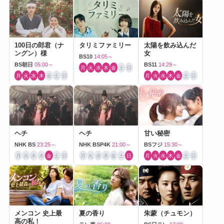
100日の郎君（ナ
タリミファミリー
太陽を飲み込んだ
ングン）様
女
BS10
14:05～
BS朝日
05:00～
BS11
14:29～
月
火
水
木
金
土
日
月
火
水
木
金
土
日
月
火
水
木
金
土
日
ヘチ
ヘチ
甘い秘密
NHK BS
23:25～
NHK BSP4K
21:00～
BSフジ
15:30～
月
火
水
木
金
土
日
月
火
水
木
金
土
日
月
火
水
木
金
土
日
メンコン 史上最
夏の香り
朱蒙（チュモン）
高の私！