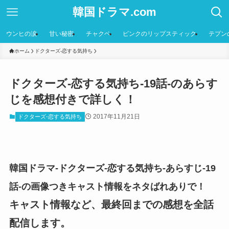
韓国ドラマ.com
ウンヒの涙
甘い秘密
チャクペ
ピンクのリップスティック
テプン
ホーム
ドクターズ-恋する気持ち
ドクターズ-恋する気持ち-19話-のあらす
じを感想付きで詳しく！
2017年11月21日
ドクターズ-恋する気持ち
韓国ドラマ-ドクターズ-恋する気持ち-あらすじ-19
話-の画像つきキャスト情報をネタばれありで！
キャスト情報など、最終回までの感想を全話
配信します。