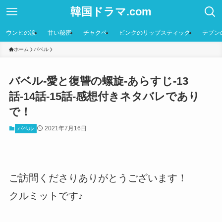
韓国ドラマ.com
ウンヒの涙
甘い秘密
チャクペ
ピンクのリップスティック
テプン
ホーム
バベル
バベル-愛と復讐の螺旋-あらすじ-13
話-14話-15話-感想付きネタバレであり
で！
2021年7月16日
バベル
ご訪問くださりありがとうございます！
クルミットです♪