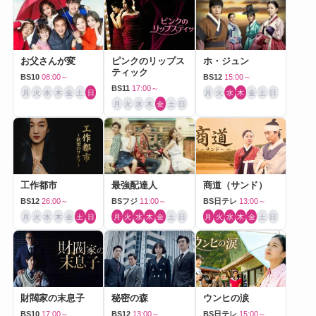
お父さんが変
ピンクのリップス
ホ・ジュン
ティック
BS10
08:00～
BS12
15:00～
BS11
17:00～
月
火
水
木
金
土
日
月
火
水
木
金
土
日
月
火
水
木
金
土
日
工作都市
最強配達人
商道（サンド）
BS12
26:00～
BSフジ
11:00～
BS日テレ
13:00～
月
火
水
木
金
土
日
月
火
水
木
金
土
日
月
火
水
木
金
土
日
財閥家の末息子
秘密の森
ウンヒの涙
BS10
17:00～
BS12
13:00～
BS日テレ
15:00～