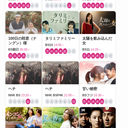
月
火
水
木
金
土
日
月
火
水
木
金
土
日
月
火
水
木
金
土
日
100日の郎君（ナ
タリミファミリー
太陽を飲み込んだ
ングン）様
女
BS10
14:05～
BS朝日
05:00～
BS11
14:29～
月
火
水
木
金
土
日
月
火
水
木
金
土
日
月
火
水
木
金
土
日
ヘチ
ヘチ
甘い秘密
NHK BS
23:25～
NHK BSP4K
21:00～
BSフジ
15:30～
月
火
水
木
金
土
日
月
火
水
木
金
土
日
月
火
水
木
金
土
日