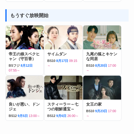
もうすぐ放映開始
帝王の娘スベクヒ
サイムダン
九尾の狐とキケン
ャン（守百香）
な同居
BS10
8月17日
09:15
BSフジ
8月12日
～
BS10
8月20日
17:00
07:55～
～
良いが悪い、ドン
スティーラー～七
女王の家
ジェ
つの朝鮮通宝～
BS10
9月23日
17:00
BS12
9月5日
13:00～
BS12
9月6日
26:00～
～