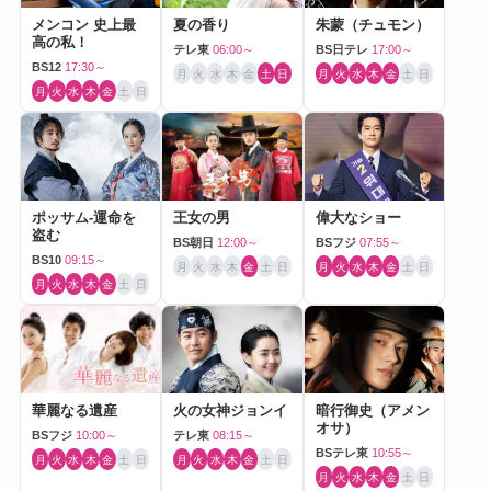
メンコン 史上最
夏の香り
朱蒙（チュモン）
高の私！
テレ東
06:00～
BS日テレ
17:00～
BS12
17:30～
月
火
水
木
金
土
日
月
火
水
木
金
土
日
月
火
水
木
金
土
日
ポッサム-運命を
王女の男
偉大なショー
盗む
BS朝日
12:00～
BSフジ
07:55～
BS10
09:15～
月
火
水
木
金
土
日
月
火
水
木
金
土
日
月
火
水
木
金
土
日
華麗なる遺産
火の女神ジョンイ
暗行御史（アメン
オサ）
BSフジ
10:00～
テレ東
08:15～
BSテレ東
10:55～
月
火
水
木
金
土
日
月
火
水
木
金
土
日
月
火
水
木
金
土
日