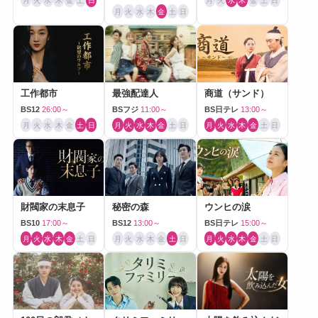
月
火
水
木
金
土
日
月
火
水
木
金
土
日
月
火
水
木
金
土
日
工作都市
最強配達人
商道（サンド）
BS12
26:00～
BSフジ
11:00～
BS日テレ
13:00～
月
火
水
木
金
土
日
月
火
水
木
金
土
日
月
火
水
木
金
土
日
財閥家の末息子
秘密の森
ウンヒの涙
BS10
17:00～
BS12
13:00～
BS日テレ
15:00～
月
火
水
木
金
土
日
月
火
水
木
金
土
日
月
火
水
木
金
土
日