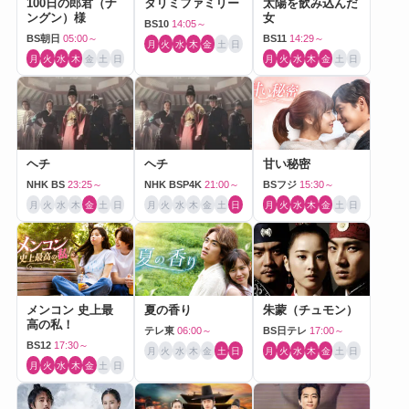
100日の郎君（ナ
タリミファミリー
太陽を飲み込んだ
ングン）様
女
BS10
14:05～
BS朝日
05:00～
BS11
14:29～
月
火
水
木
金
土
日
月
火
水
木
金
土
日
月
火
水
木
金
土
日
ヘチ
ヘチ
甘い秘密
NHK BS
23:25～
NHK BSP4K
21:00～
BSフジ
15:30～
月
火
水
木
金
土
日
月
火
水
木
金
土
日
月
火
水
木
金
土
日
メンコン 史上最
夏の香り
朱蒙（チュモン）
高の私！
テレ東
06:00～
BS日テレ
17:00～
BS12
17:30～
月
火
水
木
金
土
日
月
火
水
木
金
土
日
月
火
水
木
金
土
日