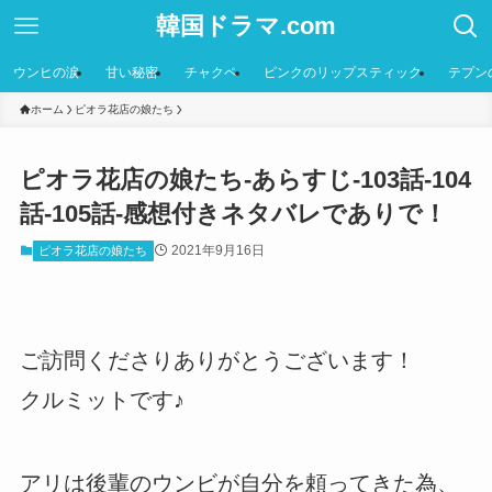
韓国ドラマ.com
ウンヒの涙
甘い秘密
チャクペ
ピンクのリップスティック
テプン
ホーム
ピオラ花店の娘たち
ピオラ花店の娘たち-あらすじ-103話-104
話-105話-感想付きネタバレでありで！
2021年9月16日
ピオラ花店の娘たち
ご訪問くださりありがとうございます！
クルミットです♪
アリは後輩のウンビが自分を頼ってきた為、