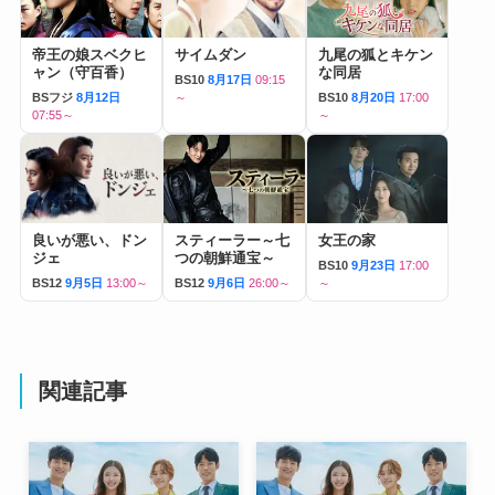
帝王の娘スベクヒ
サイムダン
九尾の狐とキケン
ャン（守百香）
な同居
BS10
8月17日
09:15
BSフジ
8月12日
～
BS10
8月20日
17:00
07:55～
～
良いが悪い、ドン
スティーラー～七
女王の家
ジェ
つの朝鮮通宝～
BS10
9月23日
17:00
BS12
9月5日
13:00～
BS12
9月6日
26:00～
～
関連記事