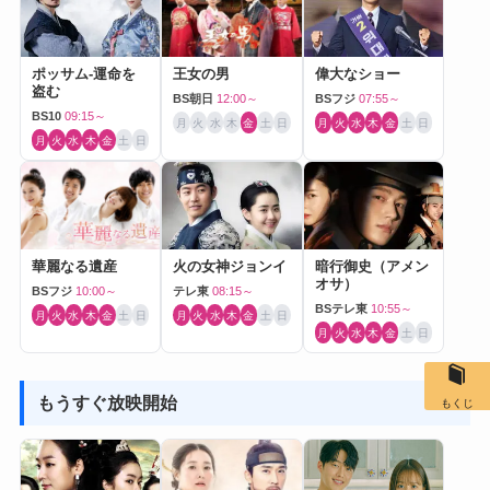
ポッサム-運命を
王女の男
偉大なショー
盗む
BS朝日
12:00～
BSフジ
07:55～
BS10
09:15～
月
火
水
木
金
土
日
月
火
水
木
金
土
日
月
火
水
木
金
土
日
華麗なる遺産
火の女神ジョンイ
暗行御史（アメン
オサ）
BSフジ
10:00～
テレ東
08:15～
BSテレ東
10:55～
月
火
水
木
金
土
日
月
火
水
木
金
土
日
月
火
水
木
金
土
日
もうすぐ放映開始
もくじ