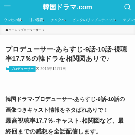
韓国ドラマ.com
ウンヒの涙
甘い秘密
チャクペ
ピンクのリップスティック
テプン
ホーム
プロデューサー
プロデューサー-あらすじ-9話-10話-視聴
率17.7％の韓ドラを相関図ありで♪
2015年12月1日
プロデューサー
韓国ドラマ-プロデューサー-あらすじ-9話-10話の
画像つきキャスト情報をネタばれありで！
最高視聴率17.7％-キャスト-相関図など、最
終回までの感想を全話配信します。