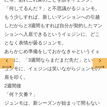
「何してるんだ？」と不思議がるジュンモ。
もう少しすれば、新しいマンションへの引越
しだからと3週間もすれば自分が契約したマン
ションへ入居できるというイェジンに、どこ
となく表情が曇るジュンモ。
あらかじめ準備をしておかなきゃというイェ
ジンに、「3週間ならまだまだ先だ」というジ
前の記事
次の記事
ュンモに、イェジンは笑いながらジュンモの
肩を叩く。
2週間後
「何？欠番？」
ジュンモは、新シーズンが始まって間もない