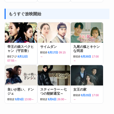
もうすぐ放映開始
帝王の娘スベクヒ
サイムダン
九尾の狐とキケン
ャン（守百香）
な同居
BS10
8月17日
09:15
BSフジ
8月12日
～
BS10
8月20日
17:00
07:55～
～
良いが悪い、ドン
スティーラー～七
女王の家
ジェ
つの朝鮮通宝～
BS10
9月23日
17:00
BS12
9月5日
13:00～
BS12
9月6日
26:00～
～