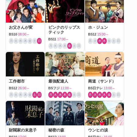
お父さんが変
ピンクのリップス
ホ・ジュン
ティック
BS10
08:00～
BS12
15:00～
BS11
17:00～
月
火
水
木
金
土
日
月
火
水
木
金
土
日
月
火
水
木
金
土
日
工作都市
最強配達人
商道（サンド）
BS12
26:00～
BSフジ
11:00～
BS日テレ
13:00～
月
火
水
木
金
土
日
月
火
水
木
金
土
日
月
火
水
木
金
土
日
財閥家の末息子
秘密の森
ウンヒの涙
BS10
17:00～
BS12
13:00～
BS日テレ
15:00～