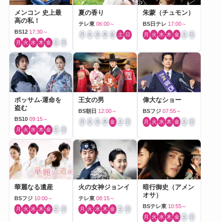
メンコン 史上最
夏の香り
朱蒙（チュモン）
高の私！
テレ東
06:00～
BS日テレ
17:00～
BS12
17:30～
月
火
水
木
金
土
日
月
火
水
木
金
土
日
月
火
水
木
金
土
日
ポッサム-運命を
王女の男
偉大なショー
盗む
BS朝日
12:00～
BSフジ
07:55～
BS10
09:15～
月
火
水
木
金
土
日
月
火
水
木
金
土
日
月
火
水
木
金
土
日
華麗なる遺産
火の女神ジョンイ
暗行御史（アメン
オサ）
BSフジ
10:00～
テレ東
08:15～
BSテレ東
10:55～
月
火
水
木
金
土
日
月
火
水
木
金
土
日
月
火
水
木
金
土
日