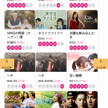
月
火
水
木
金
土
日
月
火
水
木
金
土
日
月
火
水
木
金
土
日
100日の郎君（ナ
タリミファミリー
太陽を飲み込んだ
ングン）様
女
BS10
14:05～
BS朝日
05:00～
BS11
14:29～
月
火
水
木
金
土
日
月
火
水
木
金
土
日
月
火
水
木
金
土
日
前の記事
次の記事
ヘチ
ヘチ
甘い秘密
NHK BS
23:25～
NHK BSP4K
21:00～
BSフジ
15:30～
月
火
水
木
金
土
日
月
火
水
木
金
土
日
月
火
水
木
金
土
日