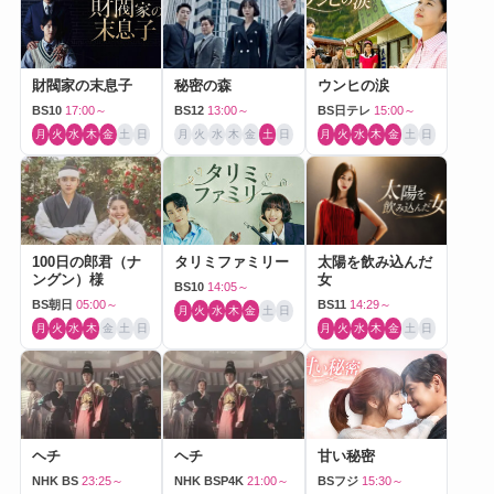
財閥家の末息子
秘密の森
ウンヒの涙
BS10
17:00～
BS12
13:00～
BS日テレ
15:00～
月
火
水
木
金
土
日
月
火
水
木
金
土
日
月
火
水
木
金
土
日
100日の郎君（ナ
タリミファミリー
太陽を飲み込んだ
ングン）様
女
BS10
14:05～
BS朝日
05:00～
BS11
14:29～
月
火
水
木
金
土
日
月
火
水
木
金
土
日
月
火
水
木
金
土
日
ヘチ
ヘチ
甘い秘密
NHK BS
23:25～
NHK BSP4K
21:00～
BSフジ
15:30～