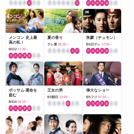
月
火
水
木
金
土
日
月
火
水
木
金
土
日
月
火
水
木
金
土
日
メンコン 史上最
夏の香り
朱蒙（チュモン）
高の私！
テレ東
06:00～
BS日テレ
17:00～
BS12
17:30～
月
火
水
木
金
土
日
月
火
水
木
金
土
日
月
火
水
木
金
土
日
ポッサム-運命を
王女の男
偉大なショー
盗む
BS朝日
12:00～
BSフジ
07:55～
BS10
09:15～
月
火
水
木
金
土
日
月
火
水
木
金
土
日
月
火
水
木
金
土
日