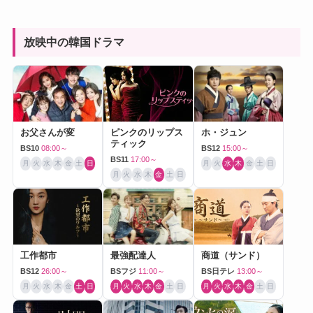
放映中の韓国ドラマ
お父さんが変
ピンクのリップス
ホ・ジュン
ティック
BS10
08:00～
BS12
15:00～
BS11
17:00～
月
火
水
木
金
土
日
月
火
水
木
金
土
日
月
火
水
木
金
土
日
工作都市
最強配達人
商道（サンド）
BS12
26:00～
BSフジ
11:00～
BS日テレ
13:00～
月
火
水
木
金
土
日
月
火
水
木
金
土
日
月
火
水
木
金
土
日