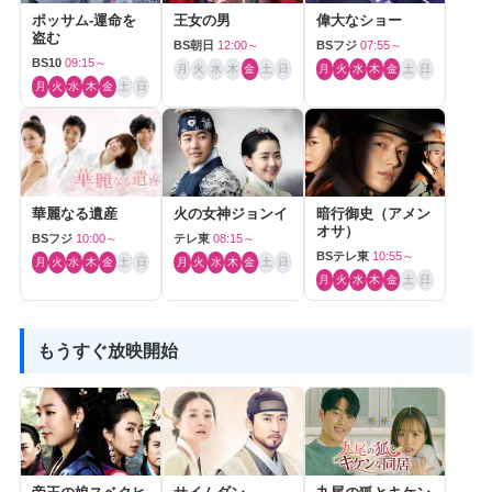
ポッサム-運命を
王女の男
偉大なショー
盗む
BS朝日
12:00～
BSフジ
07:55～
BS10
09:15～
月
火
水
木
金
土
日
月
火
水
木
金
土
日
月
火
水
木
金
土
日
華麗なる遺産
火の女神ジョンイ
暗行御史（アメン
オサ）
BSフジ
10:00～
テレ東
08:15～
BSテレ東
10:55～
月
火
水
木
金
土
日
月
火
水
木
金
土
日
月
火
水
木
金
土
日
もうすぐ放映開始