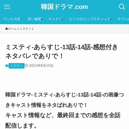
韓国ドラマ.com
ウンヒの涙
甘い秘密
チャクペ
ピンクのリップスティック
テプン
ホーム
ミスティ
ミスティ-あらすじ-13話-14話-感想付き
ネタバレでありで！
2021年8月15日
ミスティ
韓国ドラマ-ミスティ-あらすじ-13話-14話-の画像つ
きキャスト情報をネタばれありで！
キャスト情報など、最終回までの感想を全話
配信します。