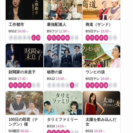
工作都市
最強配達人
商道（サンド）
BS12
26:00～
BSフジ
11:00～
BS日テレ
13:00～
月
火
水
木
金
土
日
月
火
水
木
金
土
日
月
火
水
木
金
土
日
財閥家の末息子
秘密の森
ウンヒの涙
BS10
17:00～
BS12
13:00～
BS日テレ
15:00～
月
火
水
木
金
土
日
月
火
水
木
金
土
日
月
火
水
木
金
土
日
100日の郎君（ナ
タリミファミリー
太陽を飲み込んだ
ングン）様
女
BS10
14:05～
BS朝日
05:00～
BS11
14:29～
月
火
水
木
金
土
日