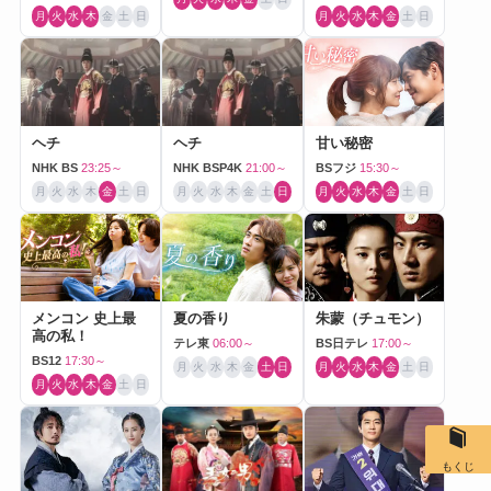
月
火
水
木
金
土
日
月
火
水
木
金
土
日
ヘチ
ヘチ
甘い秘密
NHK BS
23:25～
NHK BSP4K
21:00～
BSフジ
15:30～
月
火
水
木
金
土
日
月
火
水
木
金
土
日
月
火
水
木
金
土
日
メンコン 史上最
夏の香り
朱蒙（チュモン）
高の私！
テレ東
06:00～
BS日テレ
17:00～
BS12
17:30～
月
火
水
木
金
土
日
月
火
水
木
金
土
日
月
火
水
木
金
土
日
もくじ