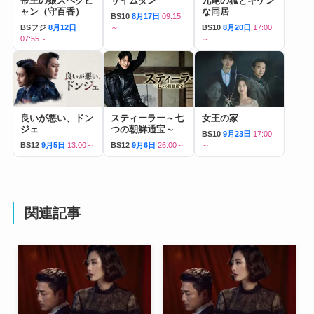
帝王の娘スベクヒ
サイムダン
九尾の狐とキケン
ャン（守百香）
な同居
BS10
8月17日
09:15
BSフジ
8月12日
～
BS10
8月20日
17:00
07:55～
～
良いが悪い、ドン
スティーラー～七
女王の家
ジェ
つの朝鮮通宝～
BS10
9月23日
17:00
BS12
9月5日
13:00～
BS12
9月6日
26:00～
～
関連記事