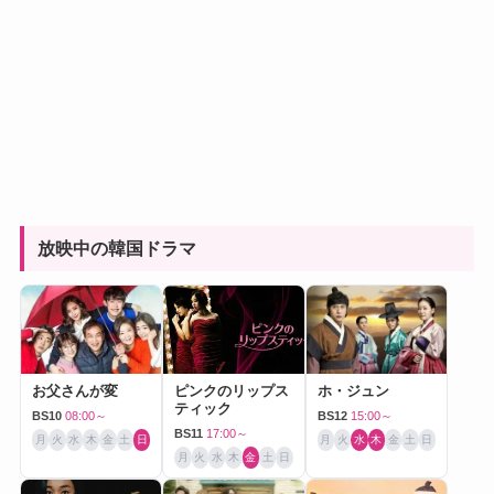
放映中の韓国ドラマ
お父さんが変
ピンクのリップス
ホ・ジュン
ティック
BS10
08:00～
BS12
15:00～
BS11
17:00～
月
火
水
木
金
土
日
月
火
水
木
金
土
日
月
火
水
木
金
土
日