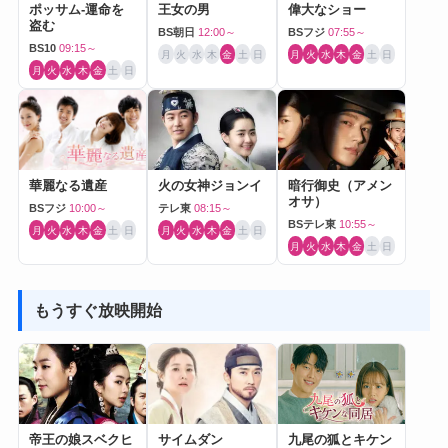
ポッサム-運命を
王女の男
偉大なショー
盗む
BS朝日
12:00～
BSフジ
07:55～
BS10
09:15～
月
火
水
木
金
土
日
月
火
水
木
金
土
日
月
火
水
木
金
土
日
華麗なる遺産
火の女神ジョンイ
暗行御史（アメン
オサ）
BSフジ
10:00～
テレ東
08:15～
BSテレ東
10:55～
月
火
水
木
金
土
日
月
火
水
木
金
土
日
月
火
水
木
金
土
日
もうすぐ放映開始
帝王の娘スベクヒ
サイムダン
九尾の狐とキケン