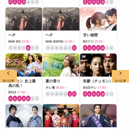
月
火
水
木
金
土
日
月
火
水
木
金
土
日
ヘチ
ヘチ
甘い秘密
NHK BS
23:25～
NHK BSP4K
21:00～
BSフジ
15:30～
月
火
水
木
金
土
日
月
火
水
木
金
土
日
月
火
水
木
金
土
日
メンコン 史上最
夏の香り
朱蒙（チュモン）
前の記事
次の記事
高の私！
テレ東
06:00～
BS日テレ
17:00～
BS12
17:30～
月
火
水
木
金
土
日
月
火
水
木
金
土
日
月
火
水
木
金
土
日