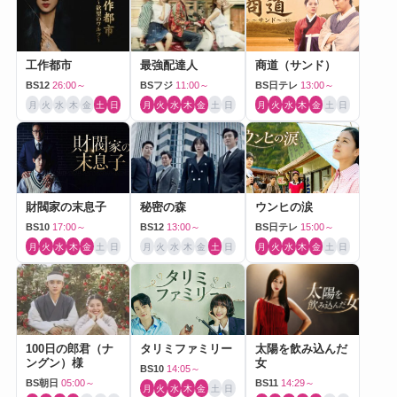
工作都市
最強配達人
商道（サンド）
BS12
26:00～
BSフジ
11:00～
BS日テレ
13:00～
月
火
水
木
金
土
日
月
火
水
木
金
土
日
月
火
水
木
金
土
日
財閥家の末息子
秘密の森
ウンヒの涙
BS10
17:00～
BS12
13:00～
BS日テレ
15:00～
月
火
水
木
金
土
日
月
火
水
木
金
土
日
月
火
水
木
金
土
日
100日の郎君（ナ
タリミファミリー
太陽を飲み込んだ
ングン）様
女
BS10
14:05～
BS朝日
05:00～
BS11
14:29～
月
火
水
木
金
土
日