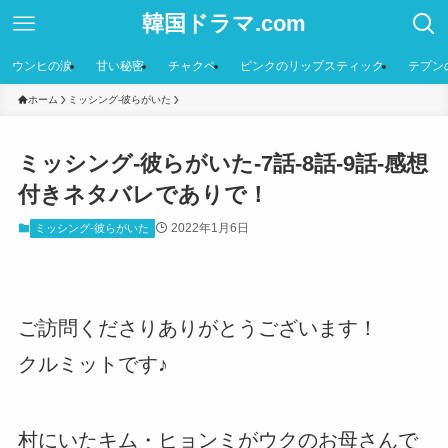
韓国ドラマ.com
ウンヒの涙
甘い秘密
チャクペ
ピンクのリップスティック
テプン
ホーム
ミッシング-彼らがいた
ミッシング-彼らがいた-7話-8話-9話-感想
付きネタバレでありで！
2022年1月6日
ミッシング-彼らがいた
ご訪問くださりありがとうございます！
クルミットです♪
村にいたキム・ヒョンミがウクのお母さんで