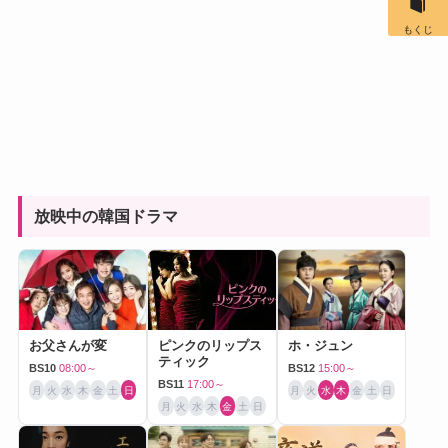
もくじ
放映中の韓国ドラマ
お父さんが変
ピンクのリップス
ホ・ジュン
ティック
BS10
08:00～
BS12
15:00～
BS11
17:00～
月
火
水
木
金
土
日
月
火
水
木
金
土
日
月
火
水
木
金
土
日