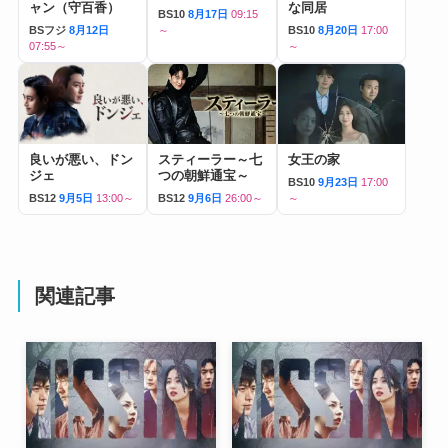
ャン（守百香）
な同居
BS10
8月17日
09:15
BSフジ
8月12日
～
BS10
8月20日
17:00
07:55～
～
良いが悪い、ドン
スティーラー～七
女王の家
ジェ
つの朝鮮通宝～
BS10
9月23日
17:00
BS12
9月5日
13:00～
BS12
9月6日
26:00～
～
関連記事