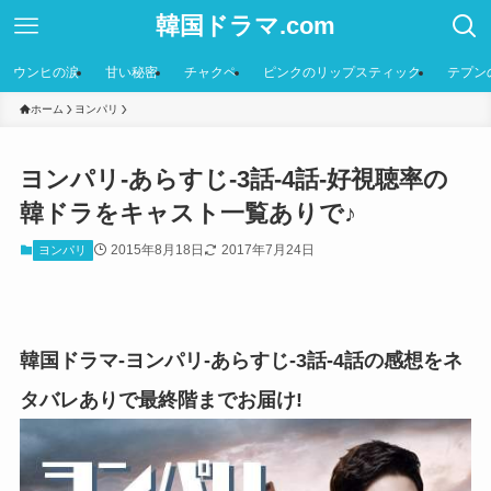
韓国ドラマ.com
ウンヒの涙
甘い秘密
チャクペ
ピンクのリップスティック
テプン
ホーム
ヨンパリ
ヨンパリ-あらすじ-3話-4話-好視聴率の
韓ドラをキャスト一覧ありで♪
2015年8月18日
2017年7月24日
ヨンパリ
韓国ドラマ-ヨンパリ-あらすじ-3話-4話の感想をネ
タバレありで最終階までお届け!