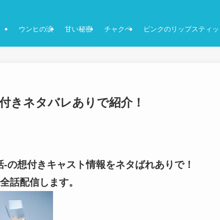
ウンヒの涙
甘い秘密
チャクペ
ピンクのリップスティッ
-感想付きネタバレありで紹介！
-6話-の想付きキャスト情報をネタばれありで！
全話配信します。