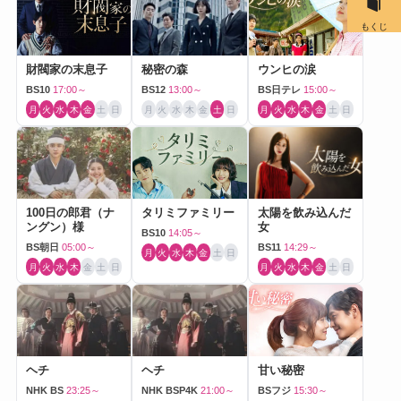
もくじ
財閥家の末息子
秘密の森
ウンヒの涙
BS10
17:00～
BS12
13:00～
BS日テレ
15:00～
月
火
水
木
金
土
日
月
火
水
木
金
土
日
月
火
水
木
金
土
日
100日の郎君（ナ
タリミファミリー
太陽を飲み込んだ
ングン）様
女
BS10
14:05～
BS朝日
05:00～
BS11
14:29～
月
火
水
木
金
土
日
月
火
水
木
金
土
日
月
火
水
木
金
土
日
ヘチ
ヘチ
甘い秘密
NHK BS
23:25～
NHK BSP4K
21:00～
BSフジ
15:30～