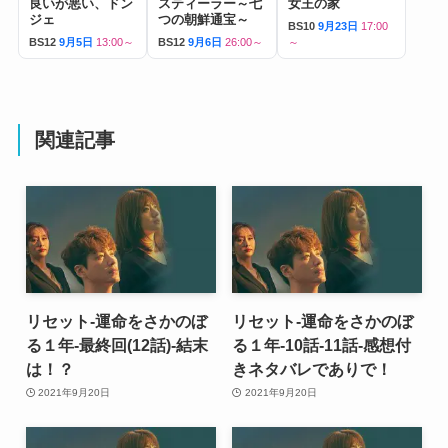
良いが悪い、ドン
スティーラー～七
女王の家
ジェ
つの朝鮮通宝～
BS10
9月23日
17:00
BS12
9月5日
13:00～
BS12
9月6日
26:00～
～
関連記事
リセット-運命をさかのぼ
リセット-運命をさかのぼ
る１年-最終回(12話)-結末
る１年-10話-11話-感想付
は！？
きネタバレでありで！
2021年9月20日
2021年9月20日