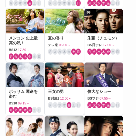
月
火
水
木
金
土
日
月
火
水
木
金
土
日
月
火
水
木
金
土
日
メンコン 史上最
夏の香り
朱蒙（チュモン）
高の私！
テレ東
06:00～
BS日テレ
17:00～
BS12
17:30～
月
火
水
木
金
土
日
月
火
水
木
金
土
日
月
火
水
木
金
土
日
ポッサム-運命を
王女の男
偉大なショー
盗む
BS朝日
12:00～
BSフジ
07:55～
BS10
09:15～
月
火
水
木
金
土
日
月
火
水
木
金
土
日
月
火
水
木
金
土
日