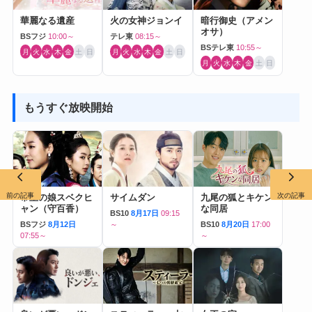
華麗なる遺産
火の女神ジョンイ
暗行御史（アメン
オサ）
BSフジ
10:00～
テレ東
08:15～
BSテレ東
10:55～
月
火
水
木
金
土
日
月
火
水
木
金
土
日
月
火
水
木
金
土
日
もうすぐ放映開始
前の記事
次の記事
帝王の娘スベクヒ
サイムダン
九尾の狐とキケン
ャン（守百香）
な同居
BS10
8月17日
09:15
BSフジ
8月12日
～
BS10
8月20日
17:00
07:55～
～