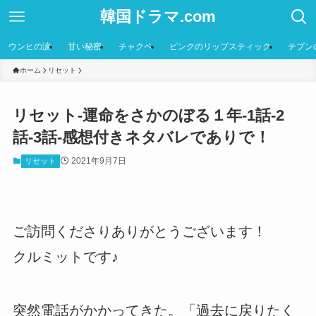
韓国ドラマ.com
ウンヒの涙
甘い秘密
チャクペ
ピンクのリップスティック
テプン
ホーム
リセット
リセット-運命をさかのぼる１年-1話-2
話-3話-感想付きネタバレでありで！
2021年9月7日
リセット
ご訪問くださりありがとうございます！
クルミットです♪
突然電話がかかってきた。「過去に戻りたく