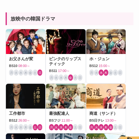
放映中の韓国ドラマ
お父さんが変
ピンクのリップス
ホ・ジュン
ティック
BS10
08:00～
BS12
15:00～
BS11
17:00～
月
火
水
木
金
土
日
月
火
水
木
金
土
日
月
火
水
木
金
土
日
工作都市
最強配達人
商道（サンド）
BS12
26:00～
BSフジ
11:00～
BS日テレ
13:00～
月
火
水
木
金
土
日
月
火
水
木
金
土
日
月
火
水
木
金
土
日