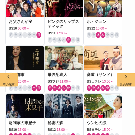
お父さんが変
ピンクのリップス
ホ・ジュン
ティック
BS10
08:00～
BS12
15:00～
BS11
17:00～
月
火
水
木
金
土
日
月
火
水
木
金
土
日
月
火
水
木
金
土
日
工作都市
最強配達人
商道（サンド）
BS12
26:00～
BSフジ
11:00～
BS日テレ
13:00～
前の記事
次の記事
月
火
水
木
金
土
日
月
火
水
木
金
土
日
月
火
水
木
金
土
日
財閥家の末息子
秘密の森
ウンヒの涙
BS10
17:00～
BS12
13:00～
BS日テレ
15:00～