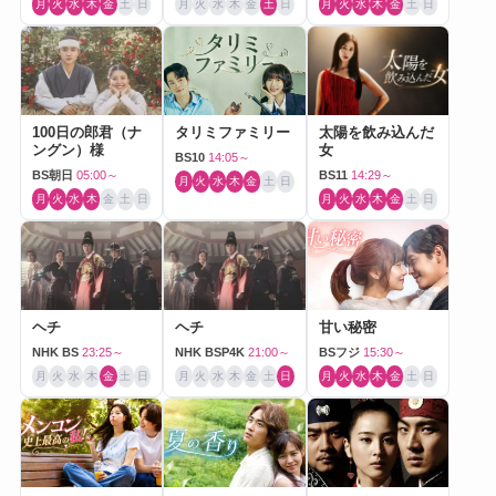
月
火
水
木
金
土
日
月
火
水
木
金
土
日
月
火
水
木
金
土
日
100日の郎君（ナ
タリミファミリー
太陽を飲み込んだ
ングン）様
女
BS10
14:05～
BS朝日
05:00～
BS11
14:29～
月
火
水
木
金
土
日
月
火
水
木
金
土
日
月
火
水
木
金
土
日
ヘチ
ヘチ
甘い秘密
NHK BS
23:25～
NHK BSP4K
21:00～
BSフジ
15:30～
月
火
水
木
金
土
日
月
火
水
木
金
土
日
月
火
水
木
金
土
日