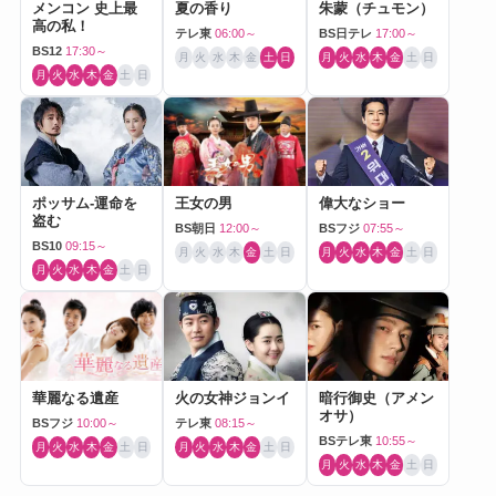
メンコン 史上最
夏の香り
朱蒙（チュモン）
高の私！
テレ東
06:00～
BS日テレ
17:00～
BS12
17:30～
月
火
水
木
金
土
日
月
火
水
木
金
土
日
月
火
水
木
金
土
日
ポッサム-運命を
王女の男
偉大なショー
盗む
BS朝日
12:00～
BSフジ
07:55～
BS10
09:15～
月
火
水
木
金
土
日
月
火
水
木
金
土
日
月
火
水
木
金
土
日
華麗なる遺産
火の女神ジョンイ
暗行御史（アメン
オサ）
BSフジ
10:00～
テレ東
08:15～
BSテレ東
10:55～
月
火
水
木
金
土
日
月
火
水
木
金
土
日
月
火
水
木
金
土
日