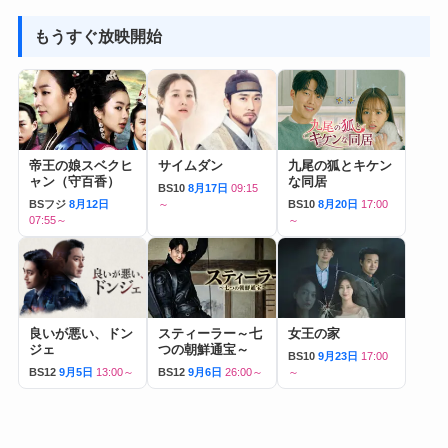
もうすぐ放映開始
帝王の娘スベクヒ
サイムダン
九尾の狐とキケン
ャン（守百香）
な同居
BS10
8月17日
09:15
BSフジ
8月12日
～
BS10
8月20日
17:00
07:55～
～
良いが悪い、ドン
スティーラー～七
女王の家
ジェ
つの朝鮮通宝～
BS10
9月23日
17:00
BS12
9月5日
13:00～
BS12
9月6日
26:00～
～