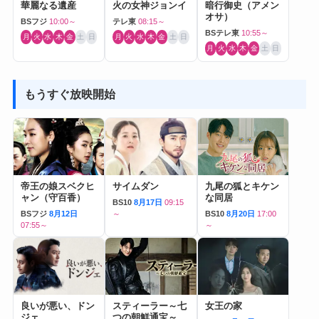
華麗なる遺産
火の女神ジョンイ
暗行御史（アメン
オサ）
BSフジ
10:00～
テレ東
08:15～
BSテレ東
10:55～
月
火
水
木
金
土
日
月
火
水
木
金
土
日
月
火
水
木
金
土
日
もうすぐ放映開始
帝王の娘スベクヒ
サイムダン
九尾の狐とキケン
ャン（守百香）
な同居
BS10
8月17日
09:15
BSフジ
8月12日
～
BS10
8月20日
17:00
07:55～
～
良いが悪い、ドン
スティーラー～七
女王の家
ジェ
つの朝鮮通宝～