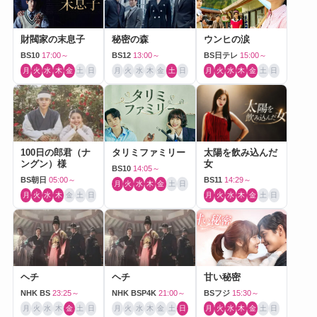
財閥家の末息子
秘密の森
ウンヒの涙
BS10
17:00～
BS12
13:00～
BS日テレ
15:00～
月
火
水
木
金
土
日
月
火
水
木
金
土
日
月
火
水
木
金
土
日
100日の郎君（ナ
タリミファミリー
太陽を飲み込んだ
ングン）様
女
BS10
14:05～
BS朝日
05:00～
BS11
14:29～
月
火
水
木
金
土
日
月
火
水
木
金
土
日
月
火
水
木
金
土
日
ヘチ
ヘチ
甘い秘密
NHK BS
23:25～
NHK BSP4K
21:00～
BSフジ
15:30～
月
火
水
木
金
土
日
月
火
水
木
金
土
日
月
火
水
木
金
土
日