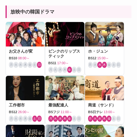
放映中の韓国ドラマ
お父さんが変
ピンクのリップス
ホ・ジュン
ティック
BS10
08:00～
BS12
15:00～
BS11
17:00～
月
火
水
木
金
土
日
月
火
水
木
金
土
日
月
火
水
木
金
土
日
工作都市
最強配達人
商道（サンド）
BS12
26:00～
BSフジ
11:00～
BS日テレ
13:00～
月
火
水
木
金
土
日
月
火
水
木
金
土
日
月
火
水
木
金
土
日