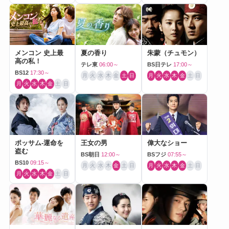
メンコン 史上最
夏の香り
朱蒙（チュモン）
高の私！
テレ東
06:00～
BS日テレ
17:00～
BS12
17:30～
月
火
水
木
金
土
日
月
火
水
木
金
土
日
月
火
水
木
金
土
日
ポッサム-運命を
王女の男
偉大なショー
盗む
BS朝日
12:00～
BSフジ
07:55～
BS10
09:15～
月
火
水
木
金
土
日
月
火
水
木
金
土
日
月
火
水
木
金
土
日