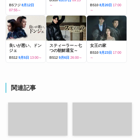
BSフジ
8月12日
～
BS10
8月20日
17:00
07:55～
～
良いが悪い、ドン
スティーラー～七
女王の家
ジェ
つの朝鮮通宝～
BS10
9月23日
17:00
BS12
9月5日
13:00～
BS12
9月6日
26:00～
～
関連記事