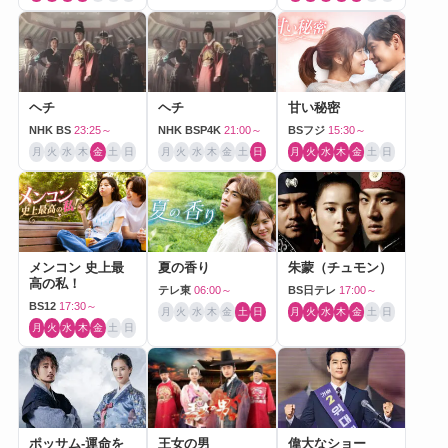
ヘチ
ヘチ
甘い秘密
NHK BS
23:25～
NHK BSP4K
21:00～
BSフジ
15:30～
月
火
水
木
金
土
日
月
火
水
木
金
土
日
月
火
水
木
金
土
日
メンコン 史上最
夏の香り
朱蒙（チュモン）
高の私！
テレ東
06:00～
BS日テレ
17:00～
BS12
17:30～
月
火
水
木
金
土
日
月
火
水
木
金
土
日
月
火
水
木
金
土
日
ポッサム-運命を
王女の男
偉大なショー