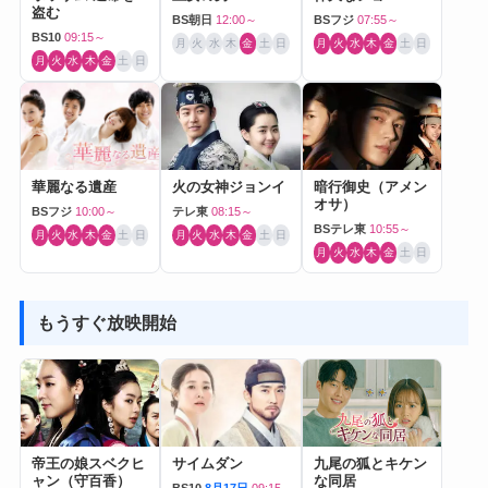
盗む
BS朝日
12:00～
BSフジ
07:55～
BS10
09:15～
月
火
水
木
金
土
日
月
火
水
木
金
土
日
月
火
水
木
金
土
日
華麗なる遺産
火の女神ジョンイ
暗行御史（アメン
オサ）
BSフジ
10:00～
テレ東
08:15～
BSテレ東
10:55～
月
火
水
木
金
土
日
月
火
水
木
金
土
日
月
火
水
木
金
土
日
もうすぐ放映開始
帝王の娘スベクヒ
サイムダン
九尾の狐とキケン
ャン（守百香）
な同居
BS10
8月17日
09:15