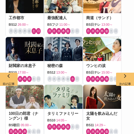
工作都市
最強配達人
商道（サンド）
BS12
26:00～
BSフジ
11:00～
BS日テレ
13:00～
月
火
水
木
金
土
日
月
火
水
木
金
土
日
月
火
水
木
金
土
日
財閥家の末息子
秘密の森
ウンヒの涙
BS10
17:00～
BS12
13:00～
BS日テレ
15:00～
月
火
水
木
金
土
日
月
火
水
木
金
土
日
月
火
水
木
金
土
日
前の記事
次の記事
100日の郎君（ナ
タリミファミリー
太陽を飲み込んだ
ングン）様
女
BS10
14:05～
BS朝日
05:00～
BS11
14:29～
月
火
水
木
金
土
日
月
火
水
木
金
土
日
月
火
水
木
金
土
日