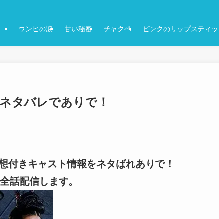
ウンヒの涙
甘い秘密
チャクペ
ピンクのリップスティッ
付きネタバレでありで！
-の想付きキャスト情報をネタばれありで！
全話配信します。