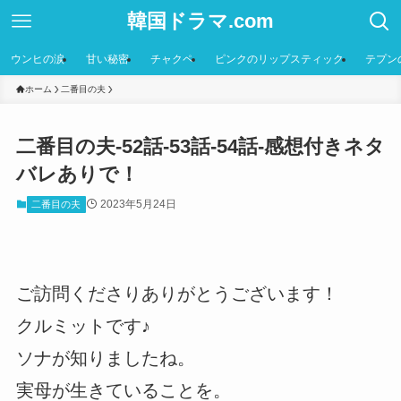
韓国ドラマ.com
ウンヒの涙
甘い秘密
チャクペ
ピンクのリップスティック
テプン
ホーム
二番目の夫
二番目の夫-52話-53話-54話-感想付きネタ
バレありで！
2023年5月24日
二番目の夫
ご訪問くださりありがとうございます！
クルミットです♪
ソナが知りましたね。
実母が生きていることを。