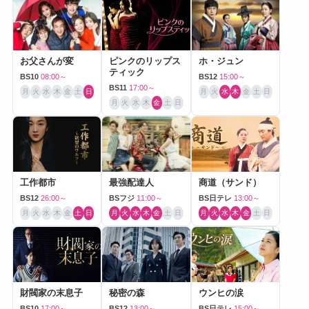
お父さんが変
ピンクのリップス
ホ・ジュン
ティック
BS10
08:00～
BS12
15:00～
BS11
17:00～
月
火
水
木
金
土
日
月
火
水
木
金
土
日
月
火
水
木
金
土
日
工作都市
最強配達人
商道（サンド）
BS12
26:00～
BSフジ
11:00～
BS日テレ
13:00～
月
火
水
木
金
土
日
月
火
水
木
金
土
日
月
火
水
木
金
土
日
財閥家の末息子
秘密の森
ウンヒの涙
BS10
17:00～
BS12
13:00～
BS日テレ
15:00～