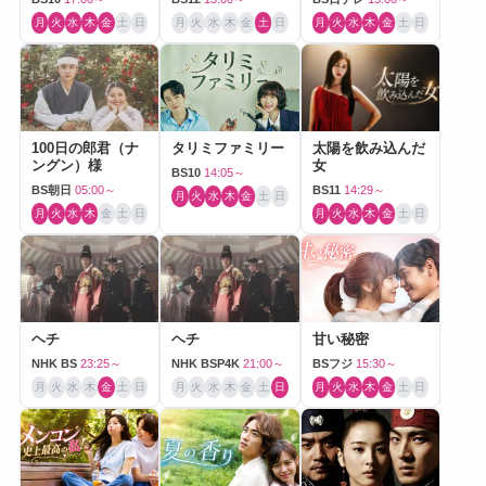
月
火
水
木
金
土
日
月
火
水
木
金
土
日
月
火
水
木
金
土
日
100日の郎君（ナ
タリミファミリー
太陽を飲み込んだ
ングン）様
女
BS10
14:05～
BS朝日
05:00～
BS11
14:29～
月
火
水
木
金
土
日
月
火
水
木
金
土
日
月
火
水
木
金
土
日
ヘチ
ヘチ
甘い秘密
NHK BS
23:25～
NHK BSP4K
21:00～
BSフジ
15:30～
月
火
水
木
金
土
日
月
火
水
木
金
土
日
月
火
水
木
金
土
日