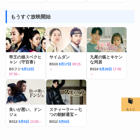
もうすぐ放映開始
帝王の娘スベクヒ
サイムダン
九尾の狐とキケン
ャン（守百香）
な同居
BS10
8月17日
09:15
BSフジ
8月12日
～
BS10
8月20日
17:00
07:55～
～
良いが悪い、ドン
スティーラー～七
もくじ
ジェ
つの朝鮮通宝～
BS12
9月5日
13:00～
BS12
9月6日