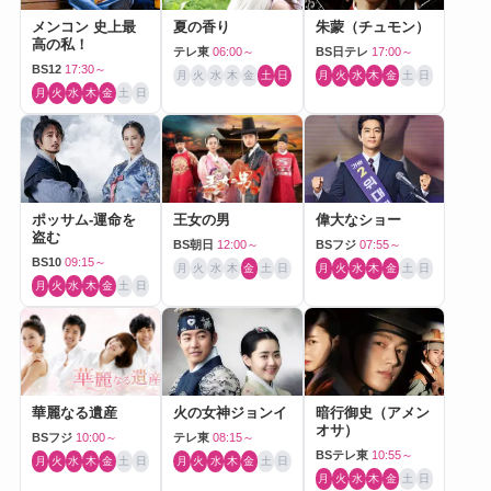
メンコン 史上最
夏の香り
朱蒙（チュモン）
高の私！
テレ東
06:00～
BS日テレ
17:00～
BS12
17:30～
月
火
水
木
金
土
日
月
火
水
木
金
土
日
月
火
水
木
金
土
日
ポッサム-運命を
王女の男
偉大なショー
盗む
BS朝日
12:00～
BSフジ
07:55～
BS10
09:15～
月
火
水
木
金
土
日
月
火
水
木
金
土
日
月
火
水
木
金
土
日
華麗なる遺産
火の女神ジョンイ
暗行御史（アメン
オサ）
BSフジ
10:00～
テレ東
08:15～
BSテレ東
10:55～
月
火
水
木
金
土
日
月
火
水
木
金
土
日
月
火
水
木
金
土
日