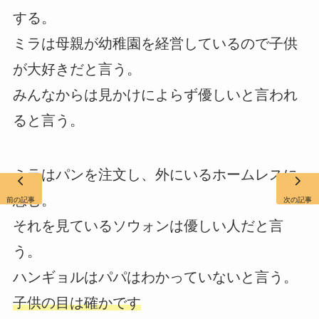
する。
ミラは母親が幼稚園を経営しているので子供
が大好きだと言う。
みんなからは見かけによらず優しいと言われ
ると言う。
ミラはパンを注文し、外にいるホームレスに
恵む。
前の記事
次の記事
それを見ているソウォンは優しい人だと言
う。
ハンギョルはパパはわかっていないと言う。
子供の目は確かです