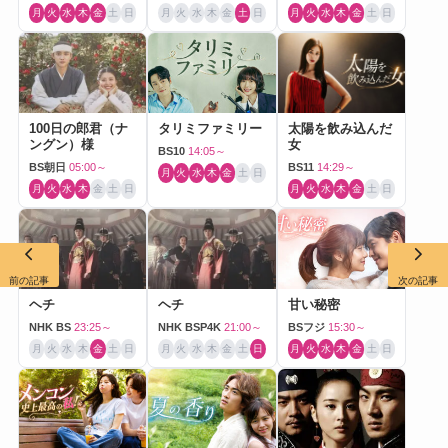
月
火
水
木
金
土
日
月
火
水
木
金
土
日
月
火
水
木
金
土
日
100日の郎君（ナ
タリミファミリー
太陽を飲み込んだ
ングン）様
女
BS10
14:05～
BS朝日
05:00～
BS11
14:29～
月
火
水
木
金
土
日
月
火
水
木
金
土
日
月
火
水
木
金
土
日
前の記事
次の記事
ヘチ
ヘチ
甘い秘密
NHK BS
23:25～
NHK BSP4K
21:00～
BSフジ
15:30～
月
火
水
木
金
土
日
月
火
水
木
金
土
日
月
火
水
木
金
土
日