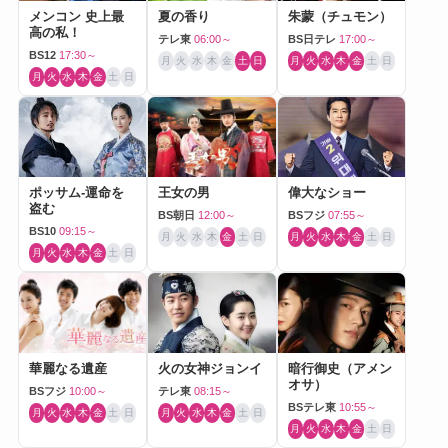
メンコン 史上最
夏の香り
朱蒙（チュモン）
高の私！
テレ東
06:00～
BS日テレ
17:00～
BS12
17:30～
月
火
水
木
金
土
日
月
火
水
木
金
土
日
月
火
水
木
金
土
日
ポッサム-運命を
王女の男
偉大なショー
盗む
BS朝日
12:00～
BSフジ
07:55～
BS10
09:15～
月
火
水
木
金
土
日
月
火
水
木
金
土
日
月
火
水
木
金
土
日
華麗なる遺産
火の女神ジョンイ
暗行御史（アメン
オサ）
BSフジ
10:00～
テレ東
08:15～
BSテレ東
10:55～
月
火
水
木
金
土
日
月
火
水
木
金
土
日
月
火
水
木
金
土
日