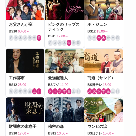
お父さんが変
ピンクのリップス
ホ・ジュン
ティック
BS10
08:00～
BS12
15:00～
BS11
17:00～
月
火
水
木
金
土
日
月
火
水
木
金
土
日
月
火
水
木
金
土
日
工作都市
最強配達人
商道（サンド）
BS12
26:00～
BSフジ
11:00～
BS日テレ
13:00～
月
火
水
木
金
土
日
月
火
水
木
金
土
日
月
火
水
木
金
土
日
財閥家の末息子
秘密の森
ウンヒの涙
BS10
17:00～
BS12
13:00～
BS日テレ
15:00～