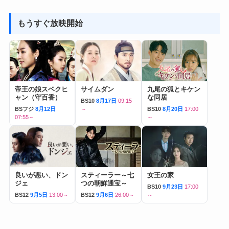
もうすぐ放映開始
帝王の娘スベクヒ
サイムダン
九尾の狐とキケン
ャン（守百香）
な同居
BS10
8月17日
09:15
BSフジ
8月12日
～
BS10
8月20日
17:00
07:55～
～
良いが悪い、ドン
スティーラー～七
女王の家
ジェ
つの朝鮮通宝～
BS10
9月23日
17:00
BS12
9月5日
13:00～
BS12
9月6日
26:00～
～