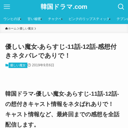
韓国ドラマ.com
ウンヒの涙
甘い秘密
チャクペ
ピンクのリップスティック
テプン
ホーム
優しい魔女
優しい魔女-あらすじ-11話-12話-感想付
きネタバレでありで！
2019年9月6日
優しい魔女
韓国ドラマ-優しい魔女-あらすじ-11話-12話-
の想付きキャスト情報をネタばれありで！
キャスト情報など、最終回までの感想を全話
配信します。