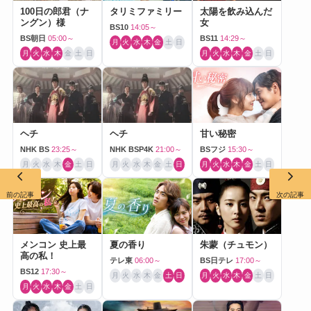
100日の郎君（ナ
タリミファミリー
太陽を飲み込んだ
ングン）様
女
BS10
14:05～
BS朝日
05:00～
BS11
14:29～
月
火
水
木
金
土
日
月
火
水
木
金
土
日
月
火
水
木
金
土
日
ヘチ
ヘチ
甘い秘密
NHK BS
23:25～
NHK BSP4K
21:00～
BSフジ
15:30～
月
火
水
木
金
土
日
月
火
水
木
金
土
日
月
火
水
木
金
土
日
前の記事
次の記事
メンコン 史上最
夏の香り
朱蒙（チュモン）
高の私！
テレ東
06:00～
BS日テレ
17:00～
BS12
17:30～
月
火
水
木
金
土
日
月
火
水
木
金
土
日
月
火
水
木
金
土
日