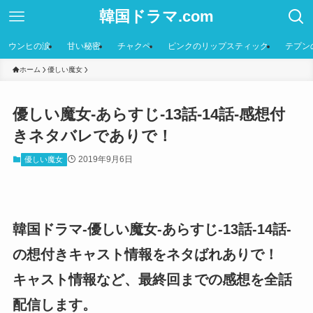
韓国ドラマ.com
ウンヒの涙
甘い秘密
チャクペ
ピンクのリップスティック
テプン
ホーム
優しい魔女
優しい魔女-あらすじ-13話-14話-感想付
きネタバレでありで！
2019年9月6日
優しい魔女
韓国ドラマ-優しい魔女-あらすじ-13話-14話-
の想付きキャスト情報をネタばれありで！
キャスト情報など、最終回までの感想を全話
配信します。