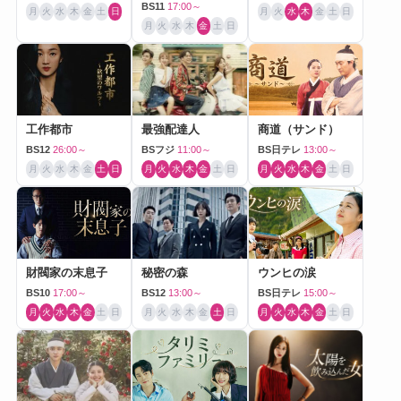
BS11
17:00～
月
火
水
木
金
土
日
月
火
水
木
金
土
日
月
火
水
木
金
土
日
工作都市
最強配達人
商道（サンド）
BS12
26:00～
BSフジ
11:00～
BS日テレ
13:00～
月
火
水
木
金
土
日
月
火
水
木
金
土
日
月
火
水
木
金
土
日
財閥家の末息子
秘密の森
ウンヒの涙
BS10
17:00～
BS12
13:00～
BS日テレ
15:00～
月
火
水
木
金
土
日
月
火
水
木
金
土
日
月
火
水
木
金
土
日