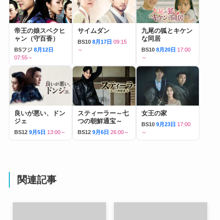
帝王の娘スベクヒ
サイムダン
九尾の狐とキケン
ャン（守百香）
な同居
BS10
8月17日
09:15
BSフジ
8月12日
～
BS10
8月20日
17:00
07:55～
～
良いが悪い、ドン
スティーラー～七
女王の家
ジェ
つの朝鮮通宝～
BS10
9月23日
17:00
BS12
9月5日
13:00～
BS12
9月6日
26:00～
～
関連記事