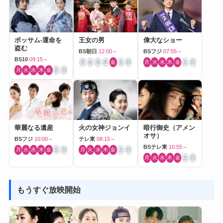
ポッサム-運命を
王女の男
偉大なショー
盗む
BS朝日
12:00～
BSフジ
07:55～
BS10
09:15～
月
火
水
木
金
土
日
月
火
水
木
金
土
日
月
火
水
木
金
土
日
華麗なる遺産
火の女神ジョンイ
暗行御史（アメン
オサ）
BSフジ
10:00～
テレ東
08:15～
BSテレ東
10:55～
月
火
水
木
金
土
日
月
火
水
木
金
土
日
月
火
水
木
金
土
日
もうすぐ放映開始