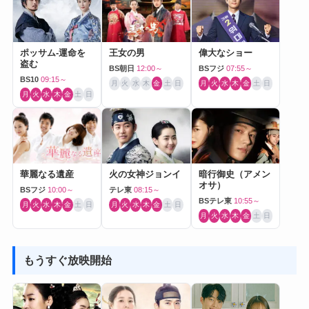
ポッサム-運命を
王女の男
偉大なショー
盗む
BS朝日
12:00～
BSフジ
07:55～
BS10
09:15～
月
火
水
木
金
土
日
月
火
水
木
金
土
日
月
火
水
木
金
土
日
華麗なる遺産
火の女神ジョンイ
暗行御史（アメン
オサ）
BSフジ
10:00～
テレ東
08:15～
BSテレ東
10:55～
月
火
水
木
金
土
日
月
火
水
木
金
土
日
月
火
水
木
金
土
日
もうすぐ放映開始