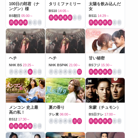
100日の郎君（ナ
タリミファミリー
太陽を飲み込んだ
ングン）様
女
BS10
14:05～
BS朝日
05:00～
BS11
14:29～
月
火
水
木
金
土
日
月
火
水
木
金
土
日
月
火
水
木
金
土
日
ヘチ
ヘチ
甘い秘密
NHK BS
23:25～
NHK BSP4K
21:00～
BSフジ
15:30～
月
火
水
木
金
土
日
月
火
水
木
金
土
日
月
火
水
木
金
土
日
メンコン 史上最
夏の香り
朱蒙（チュモン）
高の私！
テレ東
06:00～
BS日テレ
17:00～
BS12
17:30～
月
火
水
木
金
土
日
月
火
水
木
金
土
日
月
火
水
木
金
土
日