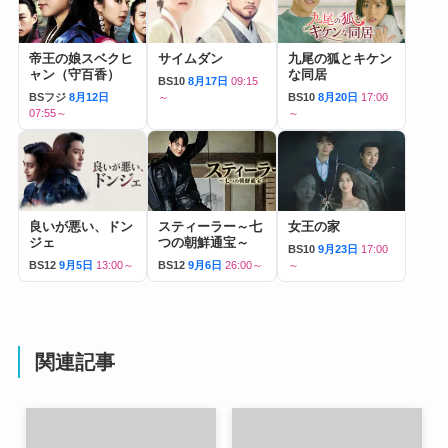
帝王の娘スベクヒ
サイムダン
九尾の狐とキケン
ャン（守百香）
な同居
BS10
8月17日
09:15
BSフジ
8月12日
～
BS10
8月20日
17:00
07:55～
～
良いが悪い、ドン
スティーラー～七
女王の家
ジェ
つの朝鮮通宝～
BS10
9月23日
17:00
BS12
9月5日
13:00～
BS12
9月6日
26:00～
～
関連記事