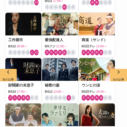
BS11
17:00～
月
火
水
木
金
土
日
月
火
水
木
金
土
日
月
火
水
木
金
土
日
工作都市
最強配達人
商道（サンド）
BS12
26:00～
BSフジ
11:00～
BS日テレ
13:00～
月
火
水
木
金
土
日
月
火
水
木
金
土
日
月
火
水
木
金
土
日
前の記事
次の記事
財閥家の末息子
秘密の森
ウンヒの涙
BS10
17:00～
BS12
13:00～
BS日テレ
15:00～
月
火
水
木
金
土
日
月
火
水
木
金
土
日
月
火
水
木
金
土
日