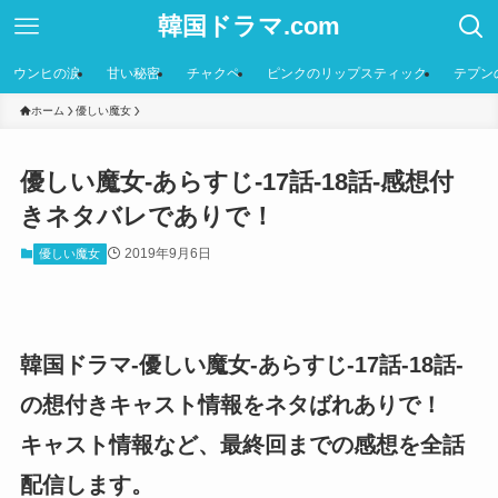
韓国ドラマ.com
ウンヒの涙
甘い秘密
チャクペ
ピンクのリップスティック
テプン
ホーム
優しい魔女
優しい魔女-あらすじ-17話-18話-感想付
きネタバレでありで！
2019年9月6日
優しい魔女
韓国ドラマ-優しい魔女-あらすじ-17話-18話-
の想付きキャスト情報をネタばれありで！
キャスト情報など、最終回までの感想を全話
配信します。