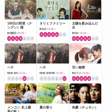
100日の郎君（ナ
タリミファミリー
太陽を飲み込んだ
ングン）様
女
BS10
14:05～
BS朝日
05:00～
BS11
14:29～
月
火
水
木
金
土
日
月
火
水
木
金
土
日
月
火
水
木
金
土
日
ヘチ
ヘチ
甘い秘密
NHK BS
23:25～
NHK BSP4K
21:00～
BSフジ
15:30～
月
火
水
木
金
土
日
月
火
水
木
金
土
日
月
火
水
木
金
土
日
メンコン 史上最
夏の香り
朱蒙（チュモン）
高の私！