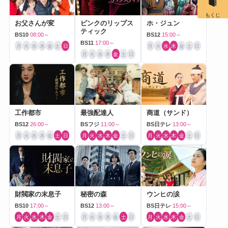
もくじ
お父さんが変
ピンクのリップス
ホ・ジュン
ティック
BS10
08:00～
BS12
15:00～
BS11
17:00～
月
火
水
木
金
土
日
月
火
水
木
金
土
日
月
火
水
木
金
土
日
工作都市
最強配達人
商道（サンド）
BS12
26:00～
BSフジ
11:00～
BS日テレ
13:00～
月
火
水
木
金
土
日
月
火
水
木
金
土
日
月
火
水
木
金
土
日
財閥家の末息子
秘密の森
ウンヒの涙
BS10
17:00～
BS12
13:00～
BS日テレ
15:00～
月
火
水
木
金
土
日
月
火
水
木
金
土
日
月
火
水
木
金
土
日