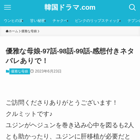
韓国ドラマ.com
ウンヒの涙
甘い秘密
チャクペ
ピンクのリップスティック
テプン
ホーム
優雅な母娘
優雅な母娘-97話-98話-99話-感想付きネタ
バレありで！
2023年6月23日
優雅な母娘
ご訪問くださりありがとうございます！
クルミットです♪
ユジンがヘジュンを巻き込み心中を図るも2人
とも助かったり、ユジンに肝移植が必要だと