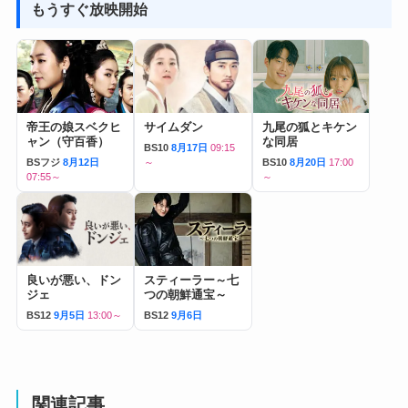
もうすぐ放映開始
帝王の娘スベクヒ
サイムダン
九尾の狐とキケン
ャン（守百香）
な同居
BS10
8月17日
09:15
BSフジ
8月12日
～
BS10
8月20日
17:00
07:55～
～
良いが悪い、ドン
スティーラー～七
ジェ
つの朝鮮通宝～
BS12
9月5日
13:00～
BS12
9月6日
関連記事