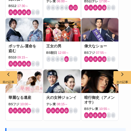
テレ東
06:00～
BS日テレ
17:00～
BS12
17:30～
月
火
水
木
金
土
日
月
火
水
木
金
土
日
月
火
水
木
金
土
日
ポッサム-運命を
王女の男
偉大なショー
盗む
BS朝日
12:00～
BSフジ
07:55～
BS10
09:15～
月
火
水
木
金
土
日
月
火
水
木
金
土
日
月
火
水
木
金
土
日
前の記事
次の記事
華麗なる遺産
火の女神ジョンイ
暗行御史（アメン
オサ）
BSフジ
10:00～
テレ東
08:15～
BSテレ東
10:55～
月
火
水
木
金
土
日
月
火
水
木
金
土
日
月
火
水
木
金
土
日